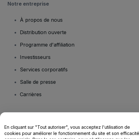
Notre entreprise
À propos de nous
Distribution ouverte
Programme d'affiliation
Investisseurs
Services corporatifs
Salle de presse
Carrières
Vous avez des questions ?
En cliquant sur "Tout autoriser", vous acceptez l'utilisation de
Centre d'assistance / Nous contacter
cookies pour améliorer le fonctionnement du site et son efficacit