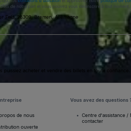
eptez nos
conditions d'utilisation
et approuvez notre
politique de con
SMS de notre part et vous pouvez vous désinscrire à tout moment.
er Feld, 28309, Bremen, Allemagne
issiez acheter et vendre des billets en toute confiance.
ntreprise
Vous avez des questions 
propos de nous
Centre d'assistance /
contacter
stribution ouverte