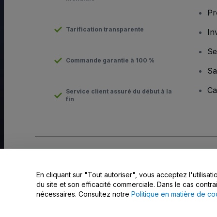
Pr
Tarification transparente
In
Se
Commande garantie à 100 %
Sa
Ca
Service client assuré du début à la
fin
Copyright © viagogo GmbH 2026
Informations sur l'entreprise
En utilisant ce site web, vous acceptez les
Conditions générale
En cliquant sur "Tout autoriser", vous acceptez l'utilisa
Ne pas partager mes informations personnelles / Mes choix en 
du site et son efficacité commerciale. Dans le cas contra
nécessaires. Consultez notre
Politique en matière de co