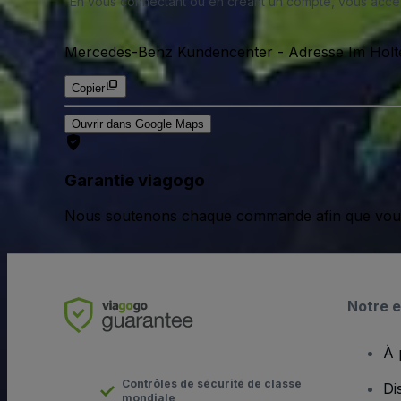
En vous connectant ou en créant un compte, vous acc
Mercedes-Benz Kundencenter
-
Adresse Im Holt
Copier
Ouvrir dans Google Maps
Garantie viagogo
Nous soutenons chaque commande afin que vous pu
Notre e
À 
Contrôles de sécurité de classe
Di
mondiale