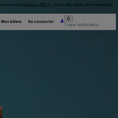
onfirmés sont
garantis à 100 %
. Le prix des billets de revente peut
Mes billets
Se connecter
1 new notification