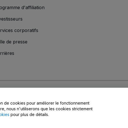
ogramme d'affiliation
vestisseurs
rvices corporatifs
lle de presse
rrières
s
, la
Politique de confidentialité
, la
Politique en matière de cookies
et la
Poli
tion de cookies pour améliorer le fonctionnement
matière de confidentialité
ire, nous n'utiliserons que les cookies strictement
okies
pour plus de détails.