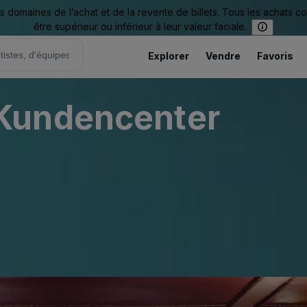
omaines de l’achat et de la revente de billets. Tous les achats c
être supérieur ou inférieur à leur valeur faciale.
Explorer
Vendre
Favoris
Kundencenter