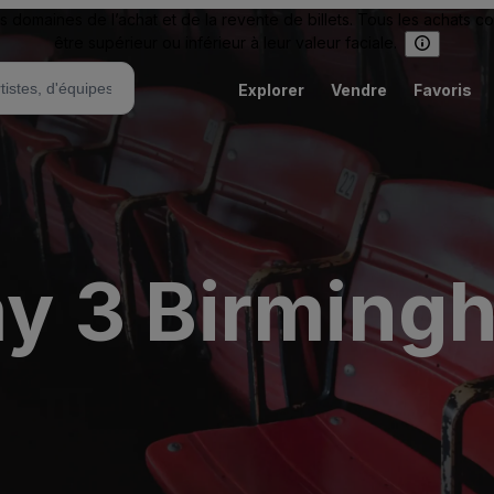
omaines de l’achat et de la revente de billets. Tous les achats c
être supérieur ou inférieur à leur valeur faciale.
Explorer
Vendre
Favoris
y 3 Birming