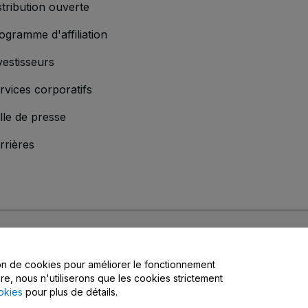
stribution ouverte
ogramme d'affiliation
vestisseurs
rvices corporatifs
lle de presse
rrières
s
, la
Politique de confidentialité
, la
Politique en matière de cookies
et la
Poli
tion de cookies pour améliorer le fonctionnement
matière de confidentialité
ire, nous n'utiliserons que les cookies strictement
okies
pour plus de détails.