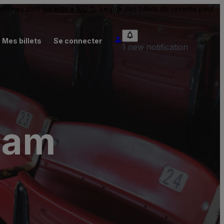
onfirmés sont
garantis à 100 %
. Le prix des billets de revente peut
Mes billets
Se connecter
1 new notification
ham