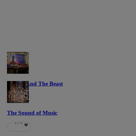
Beauty And The Beast
5,9 k
The Sound of Music
1,7 k