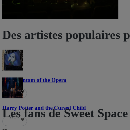
Des artistes populaires 
The Phantom of the Opera
21,8 k
Harry Potter and the Cursed Child
Les fans de Sweet Spac
19,5 k