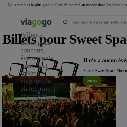
Nous sommes la plus grande place de marché au monde dans les domaines de 
Billets -
Billets pour Sweet S
Billet pour
concerts,
événements
Il n'y a aucun é
sportifs et
Suivez Sweet Space Museum 
théâtre |
viagogo, la
Suivre
plateforme
d'achat et
de vente
de billets