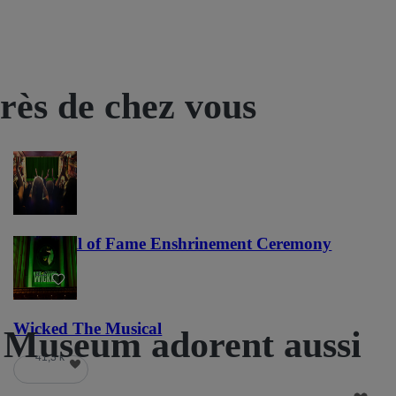
près de chez vous
NFL Hall of Fame Enshrinement Ceremony
22
Wicked The Musical
e Museum adorent aussi
41,3 k