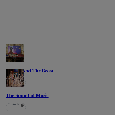
Beauty And The Beast
5,9 k
The Sound of Music
1,7 k