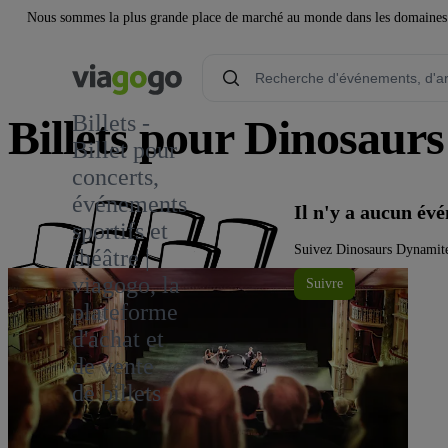
Nous sommes la plus grande place de marché au monde dans les domaines de 
Billets -
Billets pour Dinosaur
Billet pour
concerts,
événements
Il n'y a aucun é
sportifs et
Suivez Dinosaurs Dynamite!
théâtre |
viagogo, la
Suivre
plateforme
d'achat et
de vente
de billets