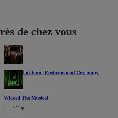
près de chez vous
NFL Hall of Fame Enshrinement Ceremony
22
Wicked The Musical
41,3 k