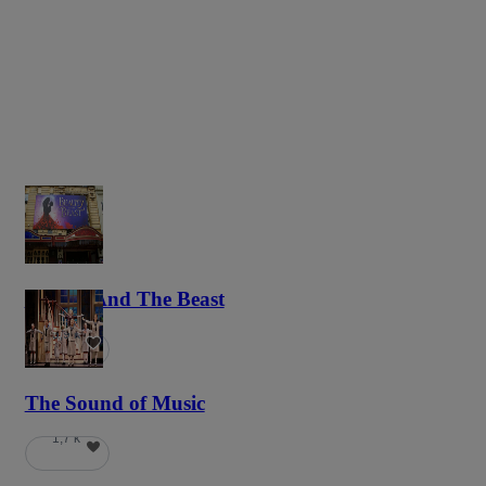
Beauty And The Beast
5,9 k
The Sound of Music
1,7 k