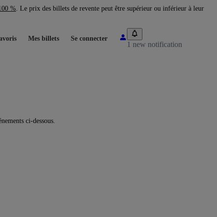
 100 %
. Le prix des billets de revente peut être supérieur ou inférieur à leur
avoris
Mes billets
Se connecter
1 new notification
énements ci-dessous.