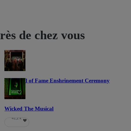
près de chez vous
NFL Hall of Fame Enshrinement Ceremony
22
Wicked The Musical
41,2 k