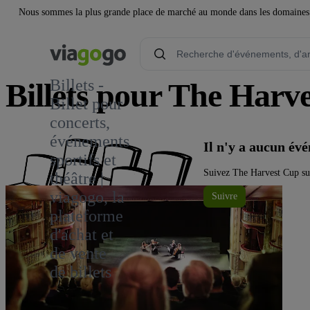
Nous sommes la plus grande place de marché au monde dans les domaines de 
Billets -
Billets pour The Harv
Billet pour
concerts,
1
événements
Il n'y a aucun é
sportifs et
Suivez The Harvest Cup sur
théâtre |
viagogo, la
Suivre
plateforme
d'achat et
de vente
de billets