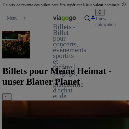
Le prix de revente des billets peut être supérieur à leur valeur nominale.
Menu
1 new
notification
Billets -
Billet
pour
concerts,
événements
sportifs
et
théâtre |
Billets pour Meine Heimat -
viagogo,
la
unser Blauer Planet
plateforme
d'achat
et de
vente
de
billets