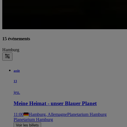
15 événements
Hamburg
août
13
jeu.
Meine Heimat - unser Blauer Planet
11:00
Hamburg, Allemagne
Planetarium Hamburg
Planetarium Hamburg
Voir les billets