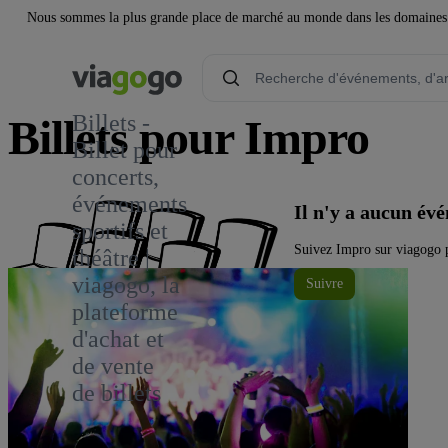
Nous sommes la plus grande place de marché au monde dans les domaines de 
Billets -
Billets pour Impro
Billet pour
concerts,
événements
Il n'y a aucun é
sportifs et
Suivez Impro sur viagogo p
théâtre |
viagogo, la
Suivre
plateforme
d'achat et
de vente
de billets