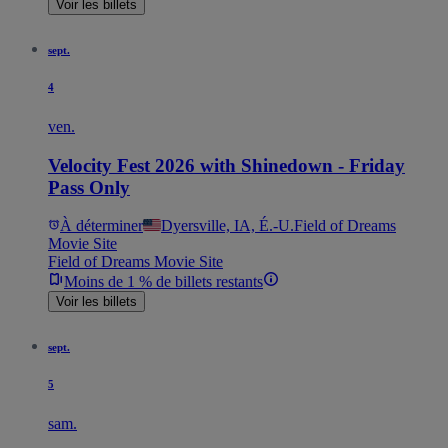
Voir les billets
sept.
4
ven.
Velocity Fest 2026 with Shinedown - Friday
Pass Only
À déterminer
Dyersville, IA, É.-U.
Field of Dreams
Movie Site
Field of Dreams Movie Site
Moins de 1 % de billets restants
Voir les billets
sept.
5
sam.