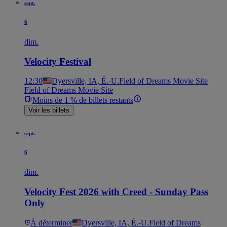
sept.
6
dim.
Velocity Festival
12:30
Dyersville, IA, É.-U.
Field of Dreams Movie Site
Field of Dreams Movie Site
Moins de 1 % de billets restants
Voir les billets
sept.
6
dim.
Velocity Fest 2026 with Creed - Sunday Pass
Only
À déterminer
Dyersville, IA, É.-U.
Field of Dreams