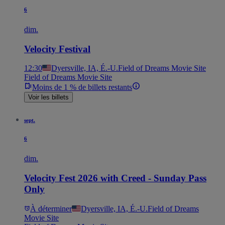
6
dim.
Velocity Festival
12:30
Dyersville, IA, É.-U.
Field of Dreams Movie Site
Field of Dreams Movie Site
Moins de 1 % de billets restants
Voir les billets
sept.
6
dim.
Velocity Fest 2026 with Creed - Sunday Pass
Only
À déterminer
Dyersville, IA, É.-U.
Field of Dreams
Movie Site