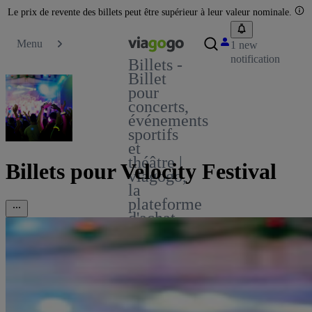
Le prix de revente des billets peut être supérieur à leur valeur nominale.
Menu
1 new
notification
Billets -
Billet
pour
concerts,
événements
sportifs
et
théâtre |
Billets pour Velocity Festival
viagogo,
la
plateforme
d'achat
et de
vente
de
billets