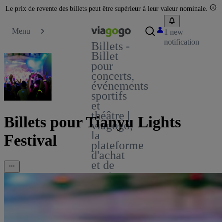
Le prix de revente des billets peut être supérieur à leur valeur nominale.
Menu
1 new
notification
Billets -
Billet
pour
concerts,
événements
sportifs
et
théâtre |
Billets pour Tianyu Lights
viagogo,
la
Festival
plateforme
d'achat
et de
vente
de
billets