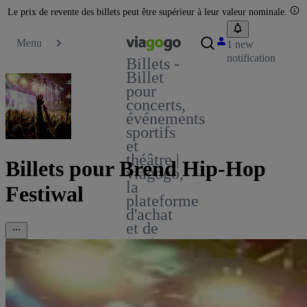
Le prix de revente des billets peut être supérieur à leur valeur nominale.
Menu
1 new
notification
Billets -
Billet
pour
concerts,
événements
sportifs
et
théâtre |
Billets pour Brend Hip-Hop
viagogo,
la
Festiwal
plateforme
d'achat
et de
vente
de
billets