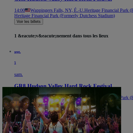
14:00
Wappingers Falls, NY, É.-U.
Heritage Financial Park 
Heritage Financial Park (Formerly Dutchess Stadium)
Voir les billets
1 &eacute;v&eacute;nement dans tous les lieux
sept.
5
sam.
GR8 Hudson Valley Hard Rock Festival
14:00
Wappingers Falls, NY, É.-U.
Heritage Financial Park 
Heritage Financial Park (Formerly Dutchess Stadium)
Voir les billets