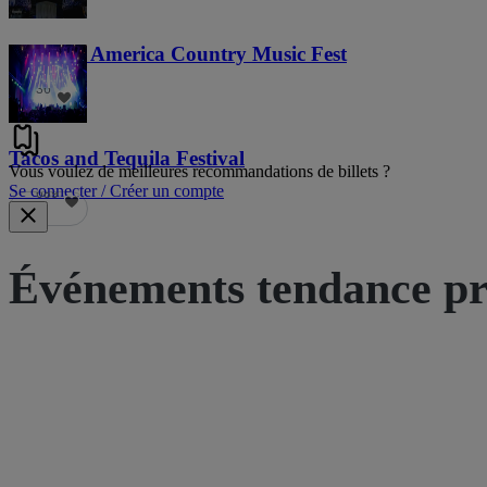
Voices of America Country Music Fest
36
Tacos and Tequila Festival
Vous voulez de meilleures recommandations de billets ?
Se connecter / Créer un compte
689
Événements tendance pr