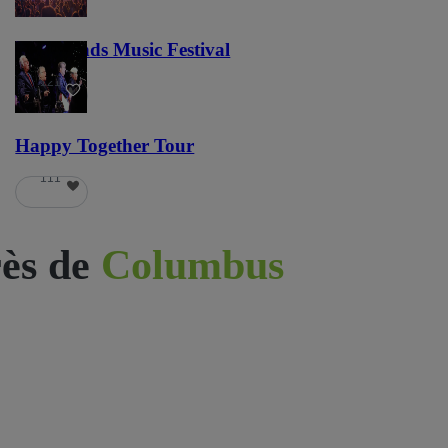
Lost Lands Music Festival
121
Happy Together Tour
111
ès de
Columbus