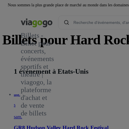
Nous sommes la plus grande place de marché au monde dans les domaines de 
Billets -
Billets pour Hard Roc
Billet pour
concerts,
événements
sportifs et
1 événement à Etats-Unis
théâtre |
viagogo, la
plateforme
sept.
d'achat et
de vente
5
de billets
sam.
GR8 Hudson Valley Hard Rock Festival