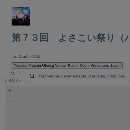
第７３回 よさこい祭り（
mer. 12 août. • 13:15
Yosakoi Matsuri Otesuji Venue
,
Kochi, Kochi Prefecture, Japon
voris
USD
FR