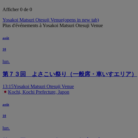
Afficher 0 de 0
Yosakoi Matsuri Otesuji Venue
(opens in new tab)
Plus d'événements à Yosakoi Matsuri Otesuji Venue
août
10
lun.
第７３回 よさこい祭り（一般席・車いすエリア）
13:15
Yosakoi Matsuri Otesuji Venue
Kochi, Kochi Prefecture, Japon
août
10
lun.