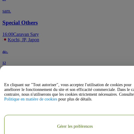
sam.
Special Others
16:00
Caravan Sary
Kochi, JP, Japon
déc.
12
sam.
En cliquant sur "Tout autoriser", vous acceptez l'utilisation de cookies pour
Chisako Takashima
améliorer le fonctionnement du site et son efficacité commerciale. Dans le c
contraire, nous n'utiliserons que les cookies strictement nécessaires. Consulte
20:26
Orange Hall at Kochi Prefectural Culture Hall
Politique en matière de cookies
pour plus de détails.
Kochi, Kochi Prefecture, Japon
Gérer les préférences