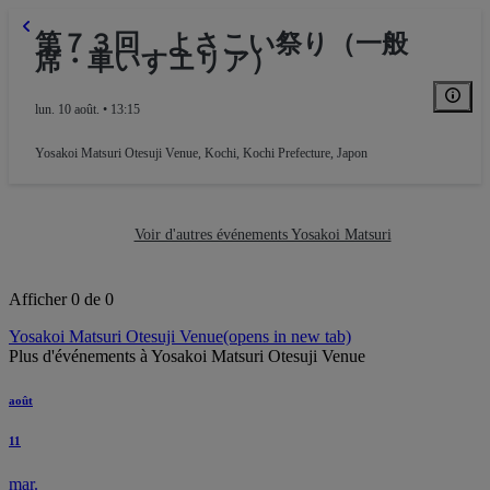
第７３回 よさこい祭り（一般
席・車いすエリア）
lun. 10 août. • 13:15
Yosakoi Matsuri Otesuji Venue
,
Kochi, Kochi Prefecture, Japon
Voir d'autres événements Yosakoi Matsuri
Afficher 0 de 0
Yosakoi Matsuri Otesuji Venue
(opens in new tab)
Plus d'événements à Yosakoi Matsuri Otesuji Venue
août
11
mar.