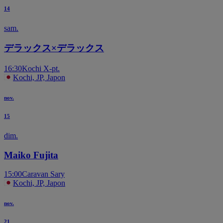
14
sam.
デラックス×デラックス
16:30
Kochi X-pt.
Kochi, JP, Japon
nov.
15
dim.
Maiko Fujita
15:00
Caravan Sary
Kochi, JP, Japon
nov.
21