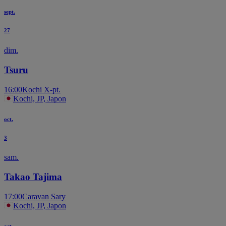
sept.
27
dim.
Tsuru
16:00
Kochi X-pt.
Kochi, JP, Japon
oct.
3
sam.
Takao Tajima
17:00
Caravan Sary
Kochi, JP, Japon
oct.