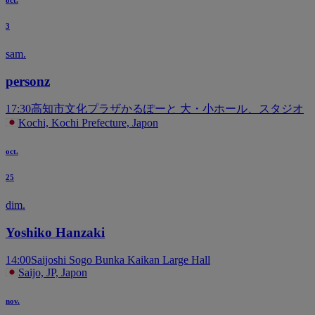
3
sam.
personz
17:30
高知市文化プラザかるぽーと 大・小ホール、スタジオ
Kochi, Kochi Prefecture, Japon
oct.
25
dim.
Yoshiko Hanzaki
14:00
Saijoshi Sogo Bunka Kaikan Large Hall
Saijo, JP, Japon
nov.