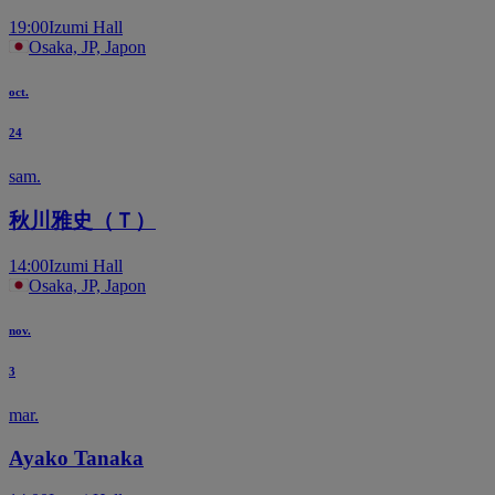
19:00
Izumi Hall
Osaka, JP, Japon
oct.
24
sam.
秋川雅史（Ｔ）
14:00
Izumi Hall
Osaka, JP, Japon
nov.
3
mar.
Ayako Tanaka