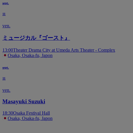
sept.
11
ven.
ミュージカル『ゴースト』
13:00
Theater Drama City at Umeda Arts Theater - Complex
Osaka, Osaka-fu, Japon
sept.
11
ven.
Masayuki Suzuki
18:30
Osaka Festival Hall
Osaka, Osaka-fu, Japon