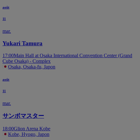
août
11
mar.
Yukari Tamura
17:00
Main Hall at Osaka International Convention Center (Grand
Cube Osaka) - Complex
Osaka, Osaka-fu, Japon
août
11
mar.
サンボマスター
18:00
Glion Arena Kobe
Kobe, Hyogo, Japon