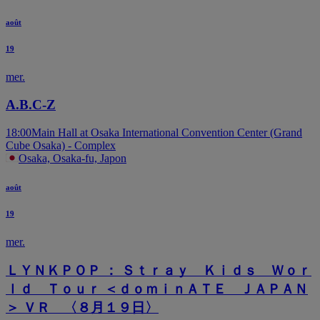
août
19
mer.
A.B.C-Z
18:00
Main Hall at Osaka International Convention Center (Grand
Cube Osaka) - Complex
Osaka, Osaka-fu, Japon
août
19
mer.
ＬＹＮＫＰＯＰ ： Ｓｔｒａｙ Ｋｉｄｓ Ｗｏｒ
ｌｄ Ｔｏｕｒ ＜ｄｏｍｉｎＡＴＥ ＪＡＰＡＮ
＞ ＶＲ 〈８月１９日〉