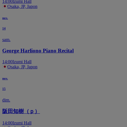
14:00
Izumi Hall
Osaka, JP, Japon
nov.
14
sam.
George Harliono Piano Recital
14:00
Izumi Hall
Osaka, JP, Japon
nov.
15
dim.
阪田知樹（ｐ）
14:00
Izumi Hall