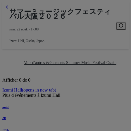
サマーミュージックフェスティ
バル大阪２０２６
sam. 22 août. • 17:00
Izumi Hall
,
Osaka, Japon
Voir d'autres événements Summer Music Festival Osaka
Afficher 0 de 0
Izumi Hall
(opens in new tab)
Plus d'événements à Izumi Hall
août
Balcony
20
jeu.