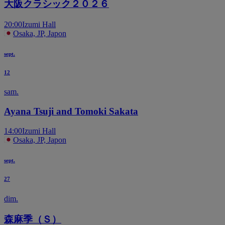
大阪クラシック２０２６
20:00
Izumi Hall
Osaka, JP, Japon
sept.
12
sam.
Ayana Tsuji and Tomoki Sakata
14:00
Izumi Hall
Osaka, JP, Japon
sept.
27
dim.
森麻季（Ｓ）