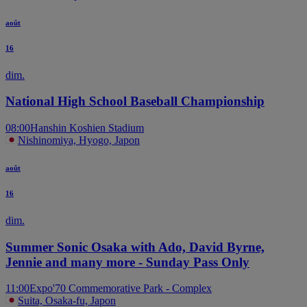
août
16
dim.
National High School Baseball Championship
08:00
Hanshin Koshien Stadium
Nishinomiya, Hyogo, Japon
août
16
dim.
Summer Sonic Osaka with Ado, David Byrne,
Jennie and many more - Sunday Pass Only
11:00
Expo'70 Commemorative Park - Complex
Suita, Osaka-fu, Japon