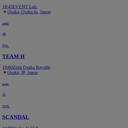
18:45
EVENT Lab.
Osaka, Osaka-fu, Japon
août
20
jeu.
TEAM H
19:00
Zepp Osaka Bayside
Osaka, JP, Japon
août
21
ven.
SCANDAL