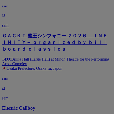
août
29
sam.
ＧＡＣＫＴ 魔王シンフォニー ２０２６ －ＩＮＦ
ＩＮＩＴＹ－ ｏｒｇａｎｉｚｅｄ ｂｙ ｂｉｌｌ
ｂｏａｒｄ ｃｌａｓｓｉｃｓ
14:00
Brillia Hall (Large Hall) at Minoh Theatre for the Performing
Arts - Complex
Osaka Prefecture, Osaka-fu, Japon
août
29
sam.
Electric Callboy