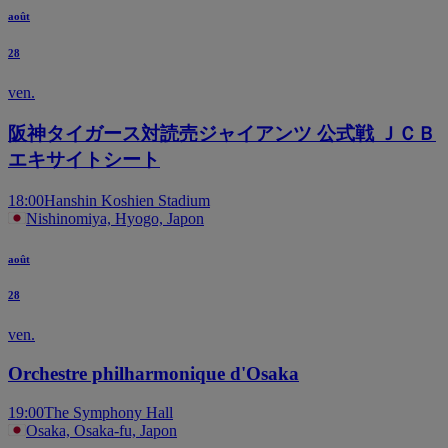
août
28
ven.
阪神タイガース対読売ジャイアンツ 公式戦 ＪＣＢ
エキサイトシート
18:00
Hanshin Koshien Stadium
Nishinomiya, Hyogo, Japon
août
28
ven.
Orchestre philharmonique d'Osaka
19:00
The Symphony Hall
Osaka, Osaka-fu, Japon