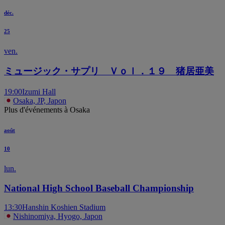
déc.
25
ven.
ミュージック・サプリ Ｖｏｌ．１９ 猪居亜美
19:00
Izumi Hall
Osaka, JP, Japon
Plus d'événements à Osaka
août
10
lun.
National High School Baseball Championship
13:30
Hanshin Koshien Stadium
Nishinomiya, Hyogo, Japon