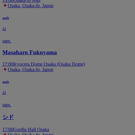
19:00
Osaka-Jo Hall
Osaka, Osaka-fu, Japon
août
22
sam.
Masaharu Fukuyama
17:00
Kyocera Dome Osaka (Osaka Dome)
Osaka, Osaka-fu, Japon
août
22
sam.
シド
17:00
Gorilla Hall Osaka
Osaka, Osaka-fu, Japon