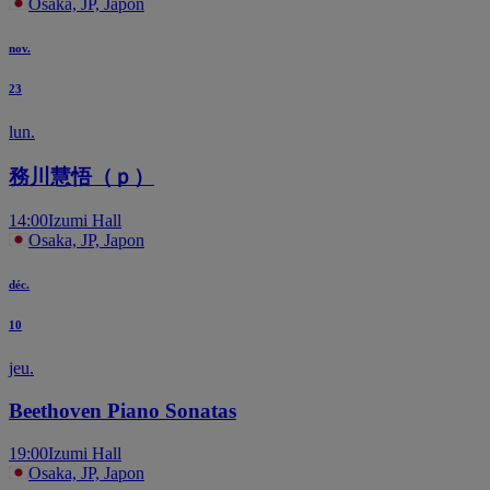
Osaka, JP, Japon
nov.
23
lun.
務川慧悟（ｐ）
14:00
Izumi Hall
Osaka, JP, Japon
déc.
10
jeu.
Beethoven Piano Sonatas
19:00
Izumi Hall
Osaka, JP, Japon