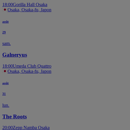
18:00
Gorilla Hall Osaka
Osaka, Osaka-fu, Japon
août
29
sam.
Galneryus
18:00
Umeda Club Quattro
Osaka, Osaka-fu, Japon
août
31
lun.
The Roots
20:00
Zepp Namba Osaka