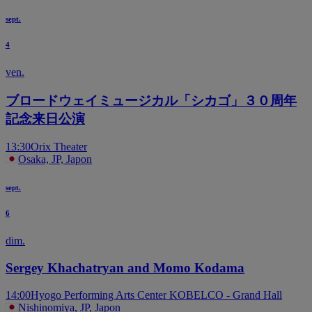
sept.
4
ven.
ブロードウェイミュージカル「シカゴ」３０周年
記念来日公演
13:30
Orix Theater
Osaka, JP, Japon
sept.
6
dim.
Sergey Khachatryan and Momo Kodama
14:00
Hyogo Performing Arts Center KOBELCO - Grand Hall
Nishinomiya, JP, Japon