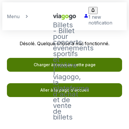
Menu
1 new
notification
Billets
- Billet
pour
concerts,
Désolé. Quelque chose a mal fonctionné.
événements
sportifs
et
théâtre
Charger à nouveau cette page
|
viagogo,
la
plateforme
Aller à la page d'accueil
d'achat
et de
vente
de
billets