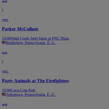
août
7
ven.
Parker McCollum
19:00
Wind Creek Steel Stage at PNC Plaza
Bethlehem, Pennsylvania, É.-U.
août
7
ven.
Party Animals at The Firefighters
19:00
Coca-Cola Park
Allentown, Pennsylvania, É.-U.
août