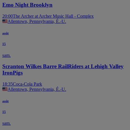
Emo Night Brooklyn
20:00
The Archer at Archer Music Hall - Complex
Allentown, Pennsylvania, É.-U.
août
15
sam.
Scranton Wilkes Barre RailRiders at Lehigh Valley
IronPigs
18:35
Coca-Cola Park
Allentown, Pennsylvania, É.-U.
août
15
sam.