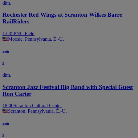
dim.
Rochester Red Wings at Scranton Wilkes Barre
RailRiders
13:35
PNC Field
Moosic, Pennsylvania, É.-U.
août
9
dim.
Scranton Jazz Festival Big Band with Special Guest
Ron Carter
18:00
Scranton Cultural Center
Scranton, Pennsylvania, É.-U.
août
9