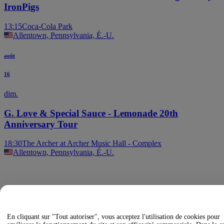
IronPigs
13:15
Coca-Cola Park
Allentown, Pennsylvania, É.-U.
août
16
dim.
G. Love & Special Sauce - Lemonade 20th
Anniversary Tour
18:30
The Archer at Archer Music Hall - Complex
Allentown, Pennsylvania, É.-U.
En cliquant sur "Tout autoriser", vous acceptez l'utilisation de cookies pour