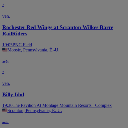
7
ven.
Rochester Red Wings at Scranton Wilkes Barre
RailRiders
19:05
PNC Field
Moosic, Pennsylvania, É.-U.
août
7
ven.
Billy Idol
19:30
The Pavilion At Montage Mountain Resorts - Complex
Scranton, Pennsylvania, É.-U.
août