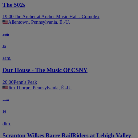
The 502s
19:00
The Archer at Archer Music Hall - Complex
Allentown, Pennsylvania, É.-U.
août
15
sam.
Our House - The Music Of CSNY
20:00
Penn's Peak
Jim Thorpe, Pennsylvania, É.-U.
août
16
dim.
Scranton Wilkes Barre RailRiders at Lehigh Valley