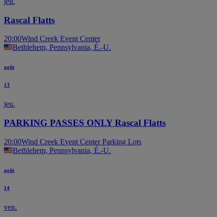
jeu.
Rascal Flatts
20:00
Wind Creek Event Center
Bethlehem, Pennsylvania, É.-U.
août
13
jeu.
PARKING PASSES ONLY Rascal Flatts
20:00
Wind Creek Event Center Parking Lots
Bethlehem, Pennsylvania, É.-U.
août
14
ven.