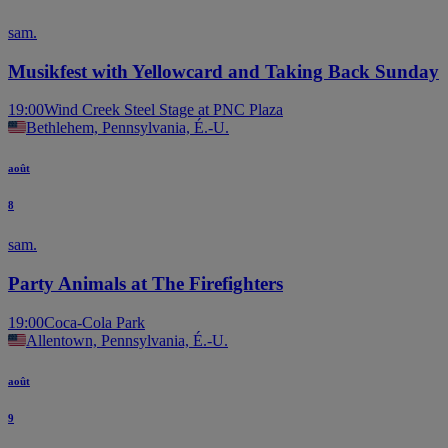
sam.
Musikfest with Yellowcard and Taking Back Sunday
19:00
Wind Creek Steel Stage at PNC Plaza
Bethlehem, Pennsylvania, É.-U.
août
8
sam.
Party Animals at The Firefighters
19:00
Coca-Cola Park
Allentown, Pennsylvania, É.-U.
août
9