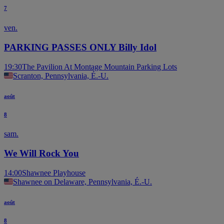
7
ven.
PARKING PASSES ONLY Billy Idol
19:30
The Pavilion At Montage Mountain Parking Lots
Scranton, Pennsylvania, É.-U.
août
8
sam.
We Will Rock You
14:00
Shawnee Playhouse
Shawnee on Delaware, Pennsylvania, É.-U.
août
8