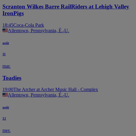
Scranton Wilkes Barre RailRiders at Lehigh Valley
IronPigs
18:45
Coca-Cola Park
Allentown, Pennsylvania, É.-U.
août
11
mar.
Toadies
19:00
The Archer at Archer Music Hall - Complex
Allentown, Pennsylvania, É.-U.
août
12
mer.