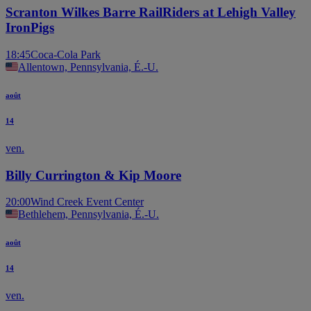
Scranton Wilkes Barre RailRiders at Lehigh Valley
IronPigs
18:45
Coca-Cola Park
Allentown, Pennsylvania, É.-U.
août
14
ven.
Billy Currington & Kip Moore
20:00
Wind Creek Event Center
Bethlehem, Pennsylvania, É.-U.
août
14
ven.