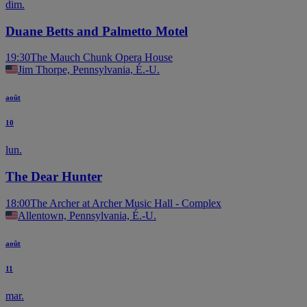
dim.
Duane Betts and Palmetto Motel
19:30
The Mauch Chunk Opera House
Jim Thorpe, Pennsylvania, É.-U.
août
10
lun.
The Dear Hunter
18:00
The Archer at Archer Music Hall - Complex
Allentown, Pennsylvania, É.-U.
août
11
mar.