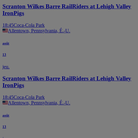
Scranton Wilkes Barre RailRiders at Lehigh Valley
IronPigs
18:45
Coca-Cola Park
Allentown, Pennsylvania, É.-U.
août
13
jeu.
Scranton Wilkes Barre RailRiders at Lehigh Valley
IronPigs
18:45
Coca-Cola Park
Allentown, Pennsylvania, É.-U.
août
13