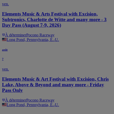
ven.
Elements Music & Arts Festival with Excision,
Subtronics, Charlotte de Witte and many more - 3
Day Pass (August 7-9, 2026)
À déterminer
Pocono Raceway
Long Pond, Pennsylvania, É.-U.
août
7
ven.
Elements Music & Art Festival with Excision, Chris
Lake, Above & Beyond and many more - Friday
Pass Only
À déterminer
Pocono Raceway
Long Pond, Pennsylvania, É.-U.