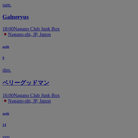
sam.
Galneryus
18:00
Nagano Club Junk Box
Nagano-shi, JP, Japon
août
9
dim.
ベリーグッドマン
16:00
Nagano Club Junk Box
Nagano-shi, JP, Japon
août
14
ven.