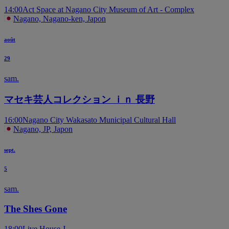
14:00
Act Space at Nagano City Museum of Art - Complex
Nagano, Nagano-ken, Japon
août
29
sam.
マセキ芸人コレクション ｉｎ 長野
16:00
Nagano City Wakasato Municipal Cultural Hall
Nagano, JP, Japon
sept.
5
sam.
The Shes Gone
18:00
Live House J