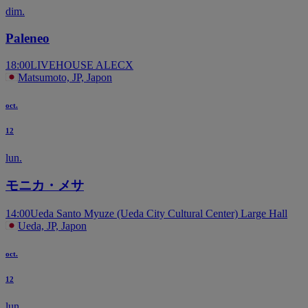
dim.
Paleneo
18:00
LIVEHOUSE ALECX
Matsumoto, JP, Japon
oct.
12
lun.
モニカ・メサ
14:00
Ueda Santo Myuze (Ueda City Cultural Center) Large Hall
Ueda, JP, Japon
oct.
12
lun.