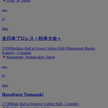
Ueda, JP, Japon
sept.
13
dim.
全日本プロレス＜松本大会＞
15:00
Medium Hall at Kissei Culture Hall (Matsumoto Bunka
Kaikan) - Complex
Matsumoto, Nagano-ken, Japon
sept.
22
mar.
Ikusaburo Yamazaki
17:30
Main Hall at Hokuto Culture Hall - Complex