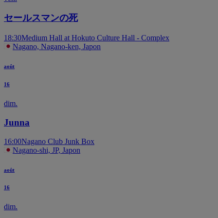
セールスマンの死
18:30
Medium Hall at Hokuto Culture Hall - Complex
Nagano, Nagano-ken, Japon
août
16
dim.
Junna
16:00
Nagano Club Junk Box
Nagano-shi, JP, Japon
août
16
dim.