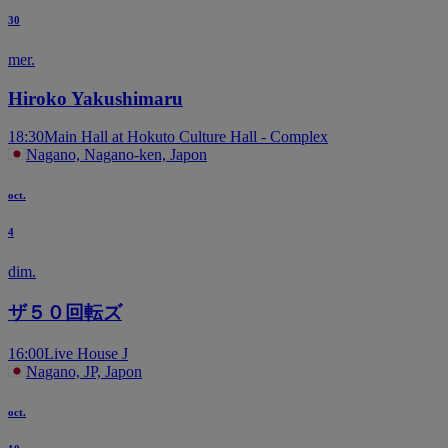
30
mer.
Hiroko Yakushimaru
18:30
Main Hall at Hokuto Culture Hall - Complex
Nagano, Nagano-ken, Japon
oct.
4
dim.
ザ５０回転ズ
16:00
Live House J
Nagano, JP, Japon
oct.