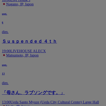
Nagano, JP, Japon
sept.
6
dim.
Ｓｕｓｐｅｎｄｅｄ ４ｔｈ
19:00
LIVEHOUSE ALECX
Matsumoto, JP, Japon
sept.
13
dim.
「母さん、ラブソングです。」
13:00
Ueda Santo Myuze (Ueda City Cultural Center) Large Hall