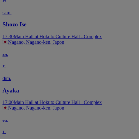
10
sam.
Shozo Ise
17:30
Main Hall at Hokuto Culture Hall - Complex
Nagano, Nagano-ken, Japon
oct.
11
dim.
Ayaka
17:00
Main Hall at Hokuto Culture Hall - Complex
Nagano, Nagano-ken, Japon
oct.
11