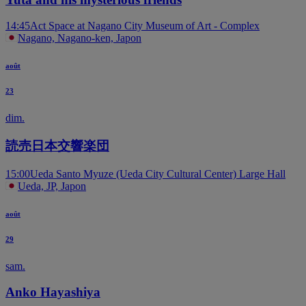
14:45
Act Space at Nagano City Museum of Art - Complex
Nagano, Nagano-ken, Japon
août
23
dim.
読売日本交響楽団
15:00
Ueda Santo Myuze (Ueda City Cultural Center) Large Hall
Ueda, JP, Japon
août
29
sam.
Anko Hayashiya