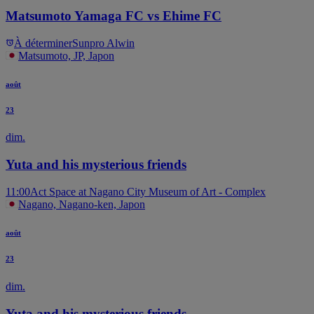
Matsumoto Yamaga FC vs Ehime FC
À déterminer
Sunpro Alwin
Matsumoto, JP, Japon
août
23
dim.
Yuta and his mysterious friends
11:00
Act Space at Nagano City Museum of Art - Complex
Nagano, Nagano-ken, Japon
août
23
dim.
Yuta and his mysterious friends