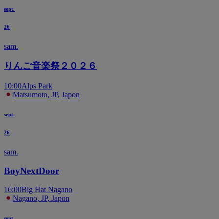
sept.
26
sam.
りんご音楽祭２０２６
10:00
Alps Park
Matsumoto, JP, Japon
sept.
26
sam.
BoyNextDoor
16:00
Big Hat Nagano
Nagano, JP, Japon
sept.