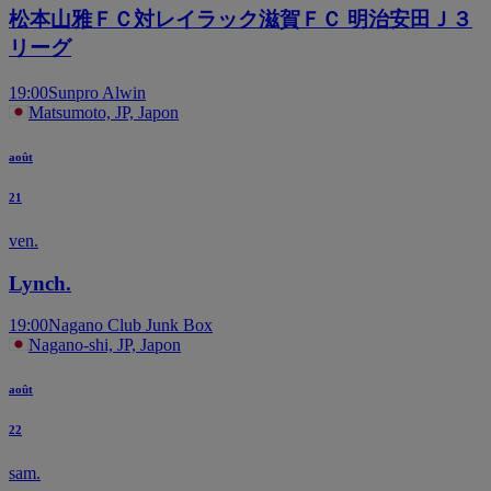
松本山雅ＦＣ対レイラック滋賀ＦＣ 明治安田Ｊ３
リーグ
19:00
Sunpro Alwin
Matsumoto, JP, Japon
août
21
ven.
Lynch.
19:00
Nagano Club Junk Box
Nagano-shi, JP, Japon
août
22
sam.