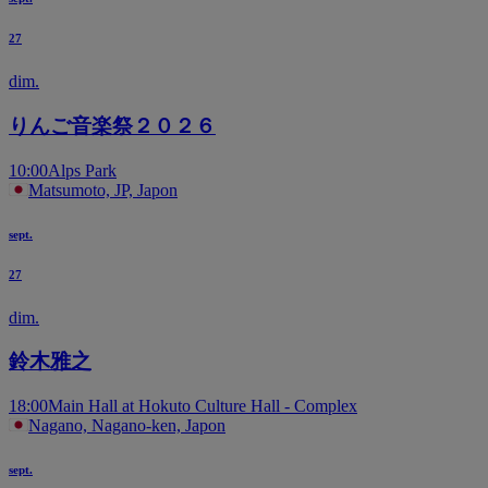
27
dim.
りんご音楽祭２０２６
10:00
Alps Park
Matsumoto, JP, Japon
sept.
27
dim.
鈴木雅之
18:00
Main Hall at Hokuto Culture Hall - Complex
Nagano, Nagano-ken, Japon
sept.