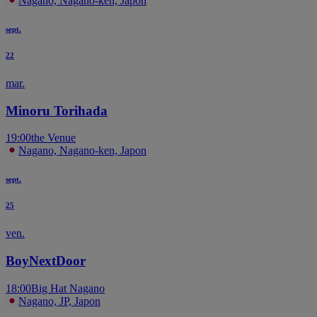
Nagano, Nagano-ken, Japon
sept.
22
mar.
Minoru Torihada
19:00
the Venue
Nagano, Nagano-ken, Japon
sept.
25
ven.
BoyNextDoor
18:00
Big Hat Nagano
Nagano, JP, Japon