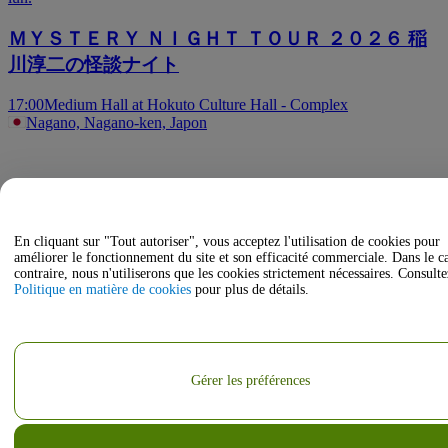
ＭＹＳＴＥＲＹ ＮＩＧＨＴ ＴＯＵＲ ２０２６ 稲
川淳二の怪談ナイト
17:00
Medium Hall at Hokuto Culture Hall - Complex
Nagano, Nagano-ken, Japon
En cliquant sur "Tout autoriser", vous acceptez l'utilisation de cookies pour
améliorer le fonctionnement du site et son efficacité commerciale. Dans le c
contraire, nous n'utiliserons que les cookies strictement nécessaires. Consulte
Politique en matière de cookies
pour plus de détails.
Gérer les préférences