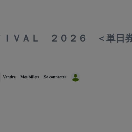
ＴＩＶＡＬ ２０２６ ＜単日
Vendre
Mes billets
Se connecter