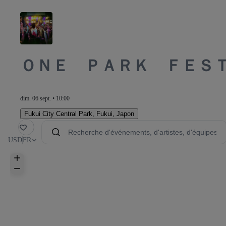
ＯＮＥ ＰＡＲＫ ＦＥＳ
dim. 06 sept. • 10:00
Fukui City Central Park
,
Fukui, Japon
voris
USD
FR