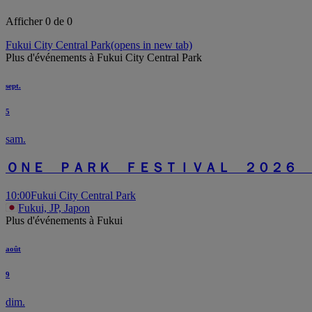
Afficher 0 de 0
Fukui City Central Park
(opens in new tab)
Plus d'événements à Fukui City Central Park
sept.
5
sam.
ＯＮＥ ＰＡＲＫ ＦＥＳＴＩＶＡＬ ２０２６ 
10:00
Fukui City Central Park
Fukui, JP, Japon
Plus d'événements à Fukui
août
9
dim.