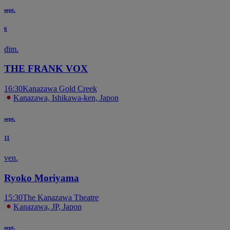
sept.
6
dim.
THE FRANK VOX
16:30
Kanazawa Gold Creek
Kanazawa, Ishikawa-ken, Japon
sept.
11
ven.
Ryoko Moriyama
15:30
The Kanazawa Theatre
Kanazawa, JP, Japon
sept.