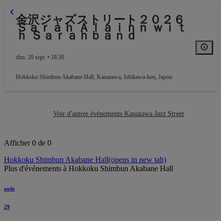
金沢ジャズストリート２０２６
Ｓａｒａｈ Ａｌａｉｎｎ ｗｉｔ
ｈ Ｓａｒａｈｂａｎｄ
dim. 20 sept. • 18:30
Hokkoku Shimbun Akabane Hall
,
Kanazawa, Ishikawa-ken, Japon
Voir d'autres événements Kanazawa Jazz Street
Afficher 0 de 0
Hokkoku Shimbun Akabane Hall
(opens in new tab)
Plus d'événements à Hokkoku Shimbun Akabane Hall
août
29