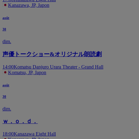
Kanazawa, JP, Japon
août
30
dim.
声優トークショー&オリジナル朗読劇
14:00
Komatsu Danjuro Urara Theater - Grand Hall
Komatsu, JP, Japon
août
30
dim.
ｗ．ｏ．ｄ．
18:00
Kanazawa Eight Hall