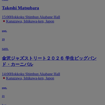
Takeshi Matsubara
15:00
Hokkoku Shimbun Akabane Hall
Kanazawa, Ishikawa-ken, Japon
sept.
19
sam.
金沢ジャズストリート２０２６ 学生ビッグバン
ド・カーニバル
14:00
Hokkoku Shimbun Akabane Hall
Kanazawa, Ishikawa-ken, Japon
sept.
21