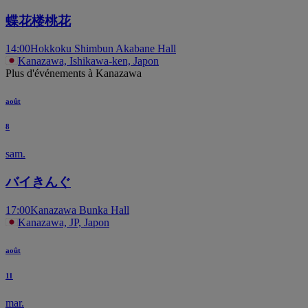
蝶花楼桃花
14:00
Hokkoku Shimbun Akabane Hall
Kanazawa, Ishikawa-ken, Japon
Plus d'événements à Kanazawa
août
8
sam.
バイきんぐ
17:00
Kanazawa Bunka Hall
Kanazawa, JP, Japon
août
11
mar.