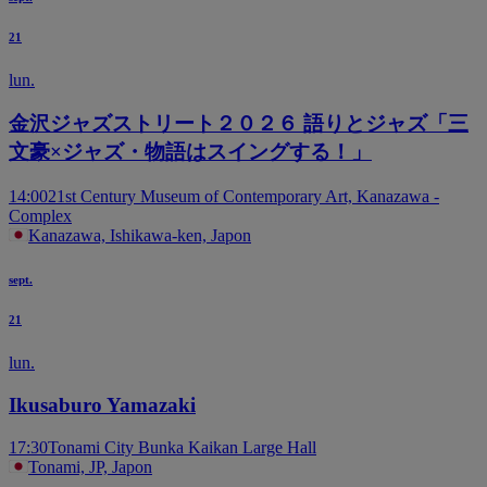
21
lun.
金沢ジャズストリート２０２６ 語りとジャズ「三
文豪×ジャズ・物語はスイングする！」
14:00
21st Century Museum of Contemporary Art, Kanazawa -
Complex
Kanazawa, Ishikawa-ken, Japon
sept.
21
lun.
Ikusaburo Yamazaki
17:30
Tonami City Bunka Kaikan Large Hall
Tonami, JP, Japon