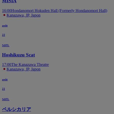
MISIA
16:00
Hondanomori Hokuden Hall (Formerly Hondanomori Hall)
Kanazawa, JP, Japon
août
22
sam.
Hoshikuzu Scat
17:00
The Kanazawa Theatre
Kanazawa, JP, Japon
août
22
sam.
ペルシカリア