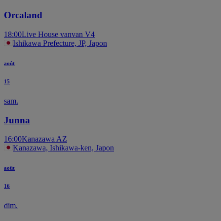
Orcaland
18:00
Live House vanvan V4
Ishikawa Prefecture, JP, Japon
août
15
sam.
Junna
16:00
Kanazawa AZ
Kanazawa, Ishikawa-ken, Japon
août
16
dim.