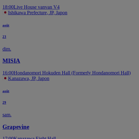
18:00
Live House vanvan V4
Ishikawa Prefecture, JP, Japon
août
23
dim.
MISIA
16:00
Hondanomori Hokuden Hall (Formerly Hondanomori Hall)
Kanazawa, JP, Japon
août
29
sam.
Grapevine
17:00
Kanazawa Eight Hall