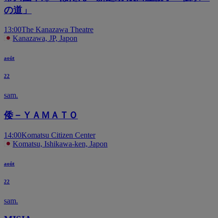
の道」
13:00
The Kanazawa Theatre
Kanazawa, JP, Japon
août
22
sam.
倭－ＹＡＭＡＴＯ
14:00
Komatsu Citizen Center
Komatsu, Ishikawa-ken, Japon
août
22
sam.