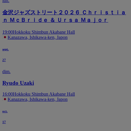
lun.
金沢ジャズストリート２０２６ Ｃｈｒｉｓｔｉａ
ｎ ＭｃＢｒｉｄｅ ＆ Ｕｒｓａ Ｍａｊｏｒ
19:00
Hokkoku Shimbun Akabane Hall
Kanazawa, Ishikawa-ken, Japon
sept.
27
dim.
Ryudo Uzaki
16:00
Hokkoku Shimbun Akabane Hall
Kanazawa, Ishikawa-ken, Japon
oct.
17