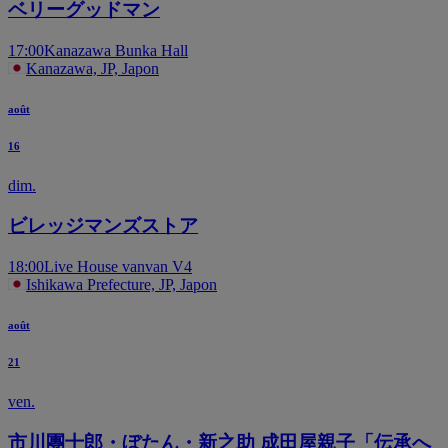
ベリーグッドマン
17:00
Kanazawa Bunka Hall
Kanazawa, JP, Japon
août
16
dim.
ビレッジマンズストア
18:00
Live House vanvan V4
Ishikawa Prefecture, JP, Japon
août
21
ven.
市川團十郎・ぼたん・新之助 成田屋親子「伝承へ