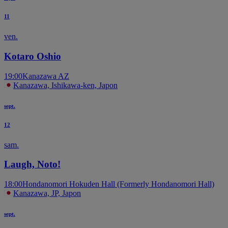
11
ven.
Kotaro Oshio
19:00
Kanazawa AZ
Kanazawa, Ishikawa-ken, Japon
sept.
12
sam.
Laugh, Noto!
18:00
Hondanomori Hokuden Hall (Formerly Hondanomori Hall)
Kanazawa, JP, Japon
sept.