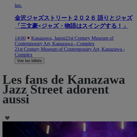
lun.
金沢ジャズストリート２０２６ 語りとジャズ
「三文豪×ジャズ・物語はスイングする！」
14:00
Kanazawa, Japon
21st Century Museum of
Contemporary Art, Kanazawa - Complex
21st Century Museum of Contemporary Art, Kanazawa -
Complex
Voir les billets
Les fans de Kanazawa
Jazz Street adorent
aussi