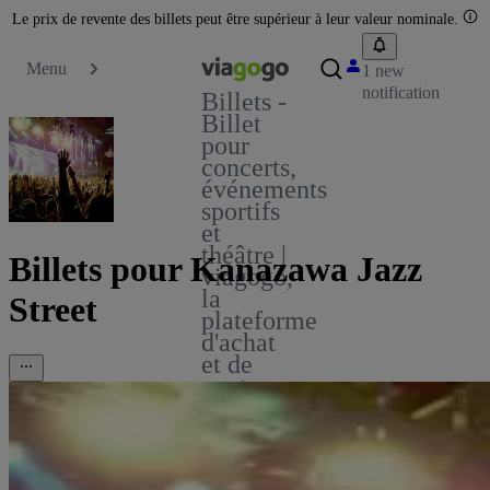
Le prix de revente des billets peut être supérieur à leur valeur nominale.
Menu
1 new
notification
Billets -
Billet
pour
concerts,
événements
sportifs
et
théâtre |
Billets pour Kanazawa Jazz
viagogo,
la
Street
plateforme
d'achat
et de
vente
de
billets