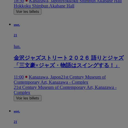
18:30
Kanazawa, Japon
Hokkoku Shimbun Akabane Hall
Hokkoku Shimbun Akabane Hall
Voir les billets
sept.
21
lun.
金沢ジャズストリート２０２６ 語りとジャズ
「三文豪×ジャズ・物語はスイングする！」
11:00
Kanazawa, Japon
21st Century Museum of
Contemporary Art, Kanazawa - Complex
21st Century Museum of Contemporary Art, Kanazawa -
Complex
Voir les billets
sept.
21