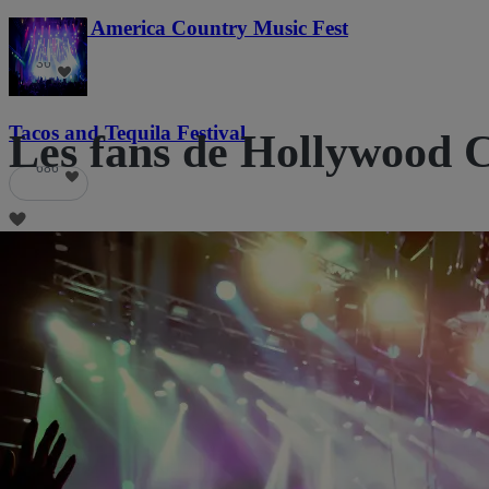
Voices of America Country Music Fest
36
Tacos and Tequila Festival
Les fans de Hollywood C
686