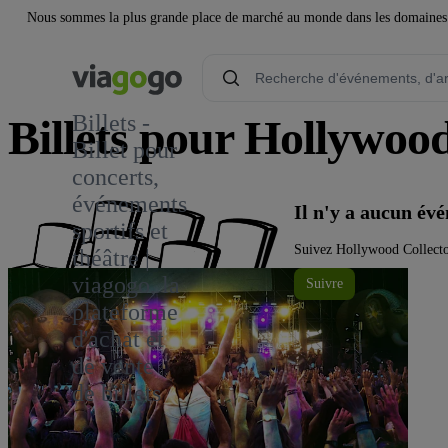
Nous sommes la plus grande place de marché au monde dans les domaines de 
Billets -
Billets pour Hollywoo
Billet pour
concerts,
événements
Il n'y a aucun é
sportifs et
Suivez Hollywood Collector
théâtre |
viagogo, la
Suivre
plateforme
d'achat et
de vente
de billets