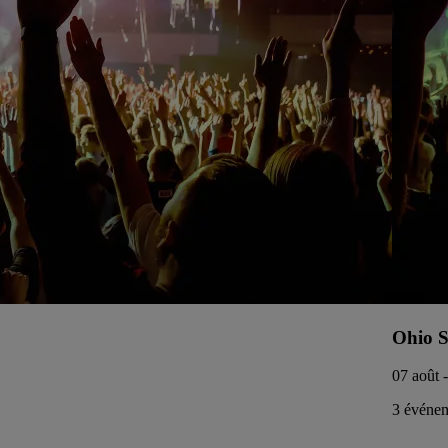
Ohio S
07 août 
3 événem