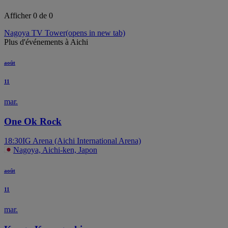
Afficher 0 de 0
Nagoya TV Tower
(opens in new tab)
Plus d'événements à Aichi
août
11
mar.
One Ok Rock
18:30
IG Arena (Aichi International Arena)
Nagoya, Aichi-ken, Japon
août
11
mar.