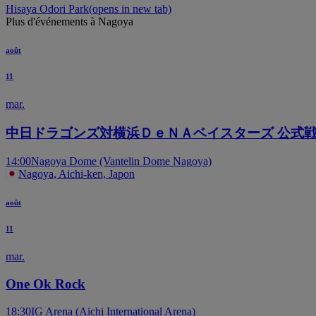
Hisaya Odori Park
(opens in new tab)
Plus d'événements à Nagoya
août
11
mar.
中日ドラゴンズ対横浜ＤｅＮＡベイスターズ 公式戦
14:00
Nagoya Dome (Vantelin Dome Nagoya)
Nagoya, Aichi-ken, Japon
août
11
mar.
One Ok Rock
18:30
IG Arena (Aichi International Arena)