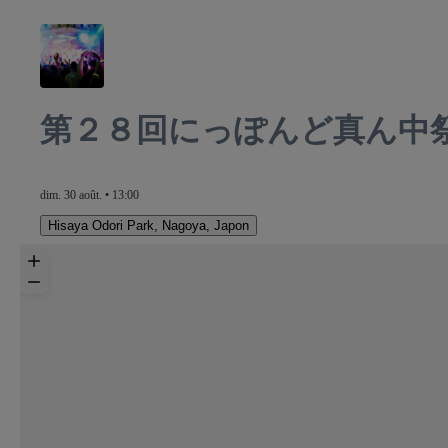
第２８回にっぽんど真ん中
dim. 30 août. • 13:00
Hisaya Odori Park
,
Nagoya, Japon