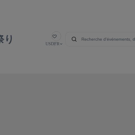
祭り
Favoris
USD
FR