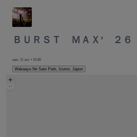
ＢＵＲＳＴ ＭＡＸ’ ２６
sam. 31 oct. • 10:00
Wakaayu No Sato Park
,
Izumo, Japon