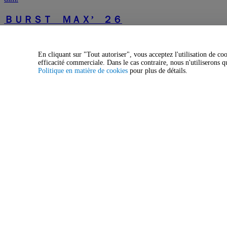
ＢＵＲＳＴ ＭＡＸ’ ２６
10:00
Wakaayu No Sato Park
Izumo, JP, Japon
En cliquant sur "Tout autoriser", vous acceptez l'utilisation de co
Plus d'événements à Izumo
efficacité commerciale. Dans le cas contraire, nous n'utiliserons q
Politique en matière de cookies
pour plus de détails.
sept.
24
jeu.
Rayflower
19:00
Matsue Aztic Canova
Matsue, JP, Japon
oct.
18
dim.