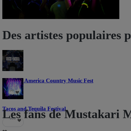
Des artistes populaires 
Voices of America Country Music Fest
36
Tacos and Tequila Festival
Les fans de Mustakari 
689