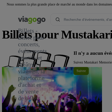
Nous sommes la plus grande place de marché au monde dans les domaines de 
Billets -
Billets pour Mustaka
Billet pour
concerts,
événements
Il n'y a aucun é
sportifs et
Suivez Mustakari Memories 
théâtre |
viagogo, la
Suivre
plateforme
d'achat et
de vente
de billets