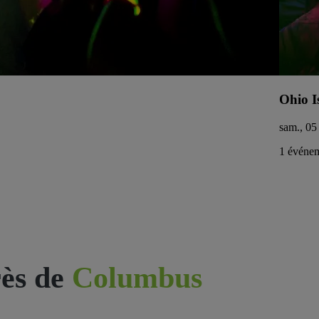
Ohio I
sam., 05 
1 événem
ès de
Columbus