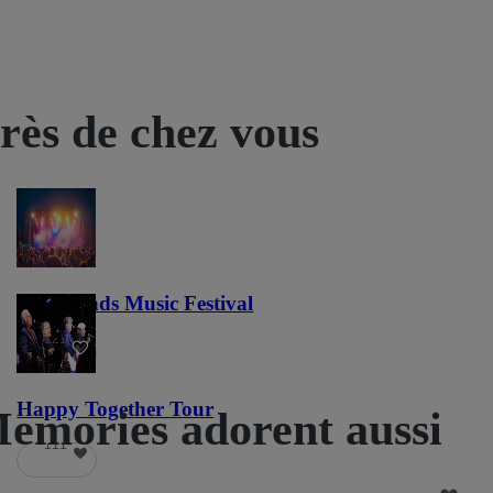
près de chez vous
Lost Lands Music Festival
121
Happy Together Tour
Memories adorent aussi
111