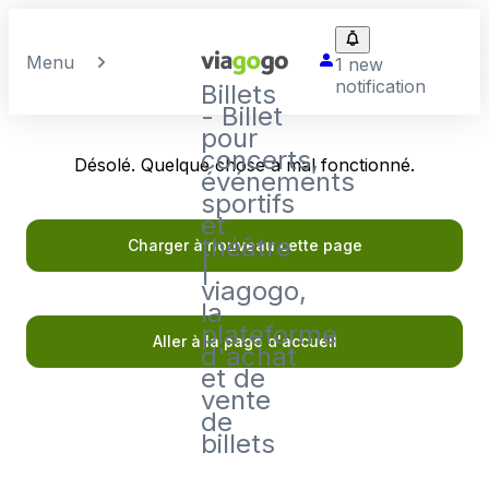
Menu
1 new
notification
Billets
- Billet
pour
concerts,
Désolé. Quelque chose a mal fonctionné.
événements
sportifs
et
théâtre
Charger à nouveau cette page
|
viagogo,
la
plateforme
Aller à la page d'accueil
d'achat
et de
vente
de
billets