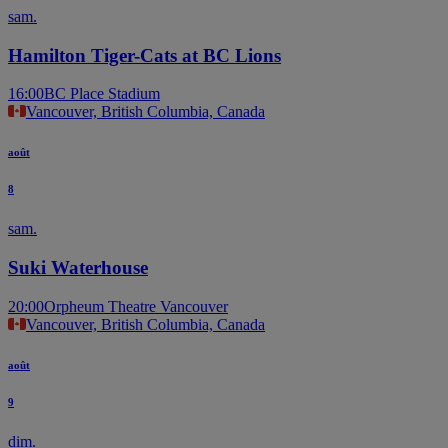
sam.
Hamilton Tiger-Cats at BC Lions
16:00
BC Place Stadium
Vancouver, British Columbia, Canada
août
8
sam.
Suki Waterhouse
20:00
Orpheum Theatre Vancouver
Vancouver, British Columbia, Canada
août
9
dim.