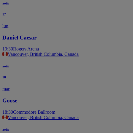
août
17
lun.
Daniel Caesar
19:30
Rogers Arena
Vancouver, British Columbia, Canada
août
18
mar.
Goose
18:30
Commodore Ballroom
Vancouver, British Columbia, Canada
août