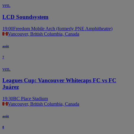
ven.
LCD Soundsystem
19:00
Freedom Mobile Arch (formerly PNE Amphitheatre)
Vancouver, British Columbia, Canada
août
7
ven.
Leagues Cup: Vancouver Whitecaps FC vs FC
Juárez
19:30
BC Place Stadium
Vancouver, British Columbia, Canada
août
8