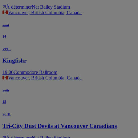
À déterminer
Nat Bailey Stadium
Vancouver, British Columbia, Canada
août
14
ven.
Kingfishr
19:00
Commodore Ballroom
Vancouver, British Columbia, Canada
août
15
sam.
Tri-City Dust Devils at Vancouver Canadians
À déterminer
Nat Bailey Stadium