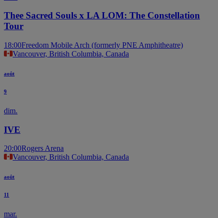
Thee Sacred Souls x LA LOM: The Constellation
Tour
18:00
Freedom Mobile Arch (formerly PNE Amphitheatre)
Vancouver, British Columbia, Canada
août
9
dim.
IVE
20:00
Rogers Arena
Vancouver, British Columbia, Canada
août
11
mar.