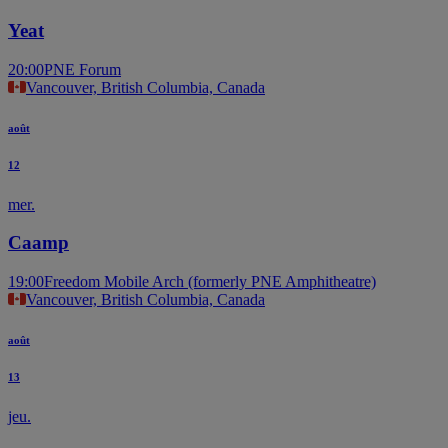
Yeat
20:00
PNE Forum
Vancouver, British Columbia, Canada
août
12
mer.
Caamp
19:00
Freedom Mobile Arch (formerly PNE Amphitheatre)
Vancouver, British Columbia, Canada
août
13
jeu.