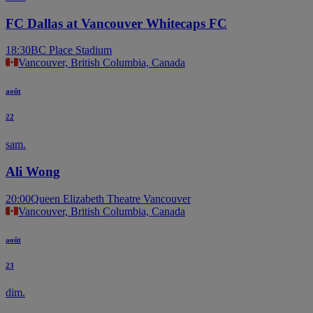
FC Dallas at Vancouver Whitecaps FC
18:30
BC Place Stadium
Vancouver, British Columbia, Canada
août
22
sam.
Ali Wong
20:00
Queen Elizabeth Theatre Vancouver
Vancouver, British Columbia, Canada
août
23
dim.