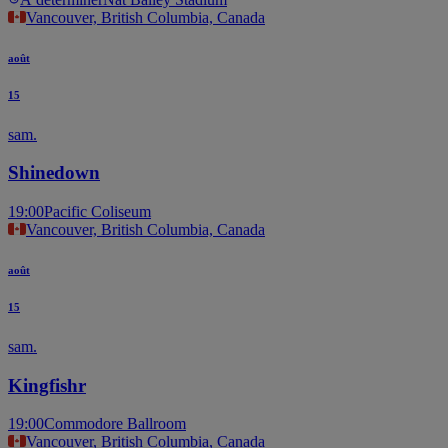
Vancouver, British Columbia, Canada
août
15
sam.
Shinedown
19:00
Pacific Coliseum
Vancouver, British Columbia, Canada
août
15
sam.
Kingfishr
19:00
Commodore Ballroom
Vancouver, British Columbia, Canada