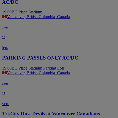
AC/DC
19:00
BC Place Stadium
Vancouver, British Columbia, Canada
août
13
jeu.
PARKING PASSES ONLY AC/DC
19:00
BC Place Stadium Parking Lots
Vancouver, British Columbia, Canada
août
14
ven.
Tri-City Dust Devils at Vancouver Canadians