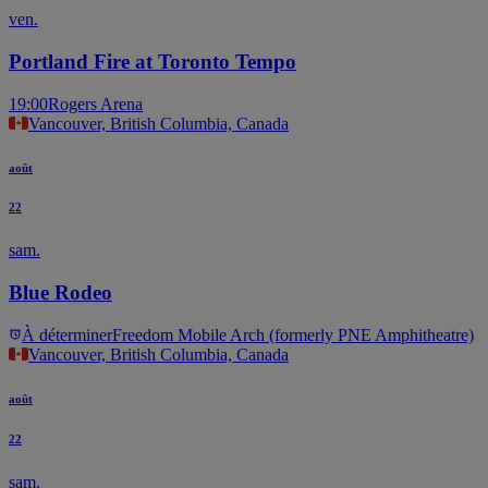
ven.
Portland Fire at Toronto Tempo
19:00
Rogers Arena
Vancouver, British Columbia, Canada
août
22
sam.
Blue Rodeo
À déterminer
Freedom Mobile Arch (formerly PNE Amphitheatre)
Vancouver, British Columbia, Canada
août
22
sam.