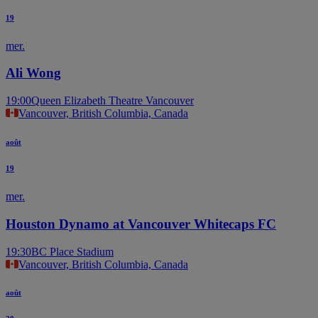
19
mer.
Ali Wong
19:00
Queen Elizabeth Theatre Vancouver
Vancouver, British Columbia, Canada
août
19
mer.
Houston Dynamo at Vancouver Whitecaps FC
19:30
BC Place Stadium
Vancouver, British Columbia, Canada
août