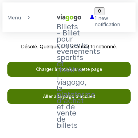
Menu
1 new
notification
Billets
- Billet
pour
concerts,
Désolé. Quelque chose a mal fonctionné.
événements
sportifs
et
théâtre
Charger à nouveau cette page
|
viagogo,
la
plateforme
Aller à la page d'accueil
d'achat
et de
vente
de
billets