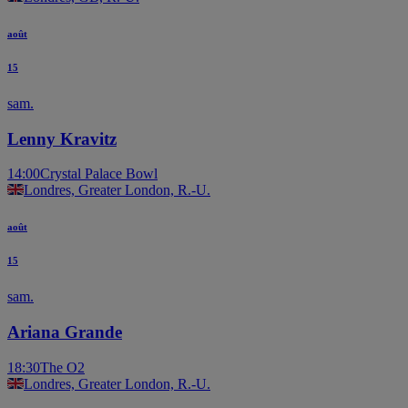
août
15
sam.
Lenny Kravitz
14:00
Crystal Palace Bowl
Londres, Greater London, R.-U.
août
15
sam.
Ariana Grande
18:30
The O2
Londres, Greater London, R.-U.