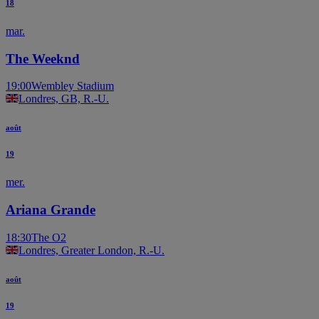
18
mar.
The Weeknd
19:00
Wembley Stadium
Londres, GB, R.-U.
août
19
mer.
Ariana Grande
18:30
The O2
Londres, Greater London, R.-U.
août
19