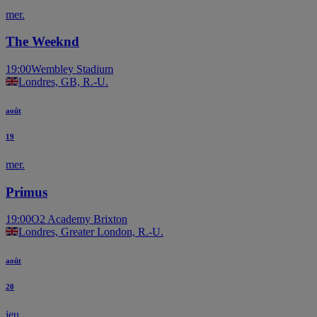
mer.
The Weeknd
19:00
Wembley Stadium
Londres, GB, R.-U.
août
19
mer.
Primus
19:00
O2 Academy Brixton
Londres, Greater London, R.-U.
août
20
jeu.