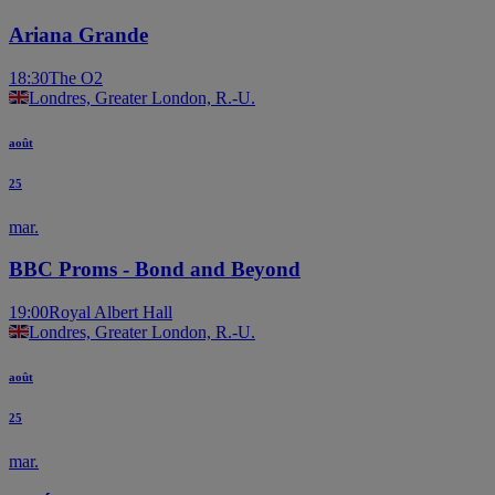
Ariana Grande
18:30
The O2
Londres, Greater London, R.-U.
août
25
mar.
BBC Proms - Bond and Beyond
19:00
Royal Albert Hall
Londres, Greater London, R.-U.
août
25
mar.