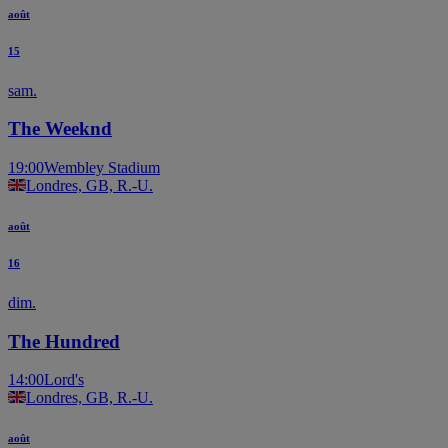
août
15
sam.
The Weeknd
19:00
Wembley Stadium
Londres, GB, R.-U.
août
16
dim.
The Hundred
14:00
Lord's
Londres, GB, R.-U.
août