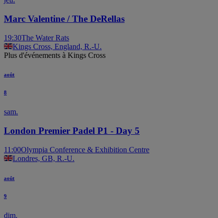
Marc Valentine / The DeRellas
19:30
The Water Rats
Kings Cross, England, R.-U.
Plus d'événements à Kings Cross
août
8
sam.
London Premier Padel P1 - Day 5
11:00
Olympia Conference & Exhibition Centre
Londres, GB, R.-U.
août
9
dim.