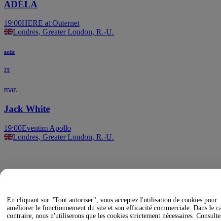
ADÉLA
19:00
HERE at Outernet
Londres, Greater London, R.-U.
août
25
mar.
Jack White
19:00
Eventim Apollo
Londres, Greater London, R.-U.
En cliquant sur "Tout autoriser", vous acceptez l'utilisation de cookies pour
améliorer le fonctionnement du site et son efficacité commerciale. Dans le c
contraire, nous n'utiliserons que les cookies strictement nécessaires. Consulte