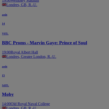
19:00
Wembley Stadium
Londres, GB, R.-U.
août
14
ven.
BBC Proms - Marvin Gaye: Prince of Soul
19:00
Royal Albert Hall
Londres, Greater London, R.-U.
août
15
sam.
Moby
14:00
Old Royal Naval College
Londres, GB, R.-U.