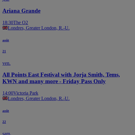
Ariana Grande
18:30
The O2
Londres, Greater London, R.-U.
août
21
ven.
All Points East Festival with Jorja Smith, Tems,
KWN and many more - Friday Pass Only
14:00
Victoria Park
Londres, Greater London, R.-U.
août
22
sam.