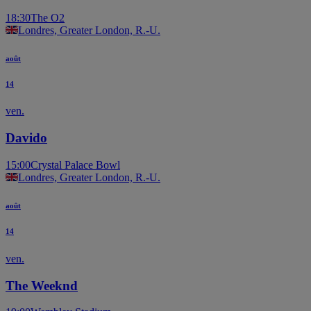
18:30
The O2
Londres, Greater London, R.-U.
août
14
ven.
Davido
15:00
Crystal Palace Bowl
Londres, Greater London, R.-U.
août
14
ven.
The Weeknd