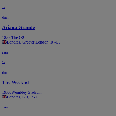
16
dim.
Ariana Grande
18:00
The O2
Londres, Greater London, R.-U.
août
16
dim.
The Weeknd
19:00
Wembley Stadium
Londres, GB, R.-U.
août