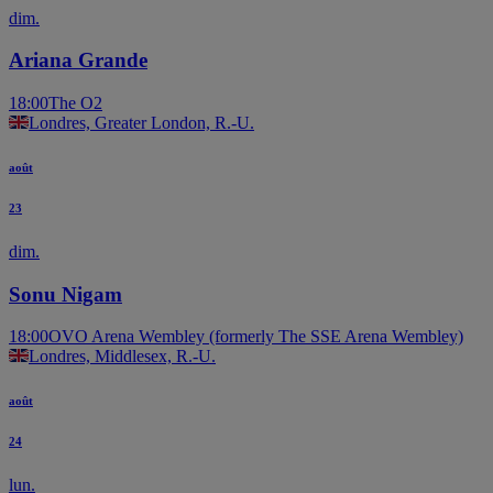
dim.
Ariana Grande
18:00
The O2
Londres, Greater London, R.-U.
août
23
dim.
Sonu Nigam
18:00
OVO Arena Wembley (formerly The SSE Arena Wembley)
Londres, Middlesex, R.-U.
août
24
lun.