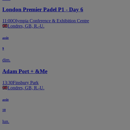
London Premier Padel P1 - Day 6
11:00
Olympia Conference & Exhibition Centre
Londres, GB, R.-U.
août
9
dim.
Adam Port + &Me
13:30
Finsbury Park
Londres, GB, R.-U.
août
10
lun.