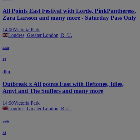
All Points East Festival with Lorde, PinkPantheress,
Zara Larsson and many more - Saturday Pass Only
14:00
Victoria Park
Londres, Greater London, R.-U.
août
23
dim.
Outbreak x All points East with Deftones, Idles,
Amyl and The Sniffers and many more
14:00
Victoria Park
Londres, Greater London, R.-U.
août
23