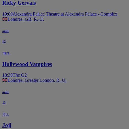
Ricky Gervais
19:00
Alexandra Palace Theatre at Alexandra Palace - Complex
Londres, GB, R.-U.
août
12
mer.
Hollywood Vampires
18:30
The O2
Londres, Greater London, R.-U.
août
13
jeu.
Joji