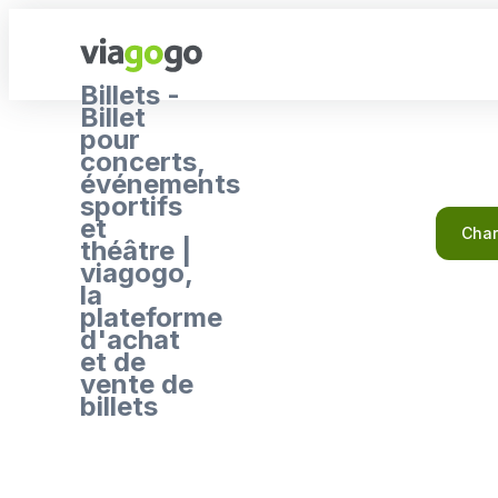
Billets -
Billet
pour
concerts,
événements
sportifs
et
Char
théâtre |
viagogo,
la
plateforme
d'achat
et de
vente de
billets