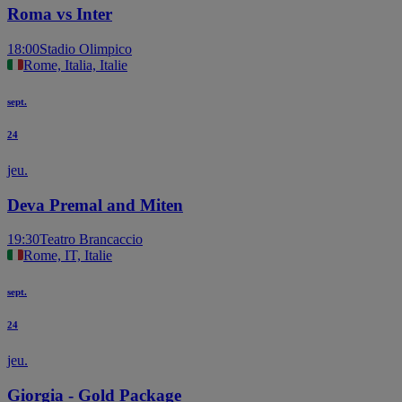
Roma vs Inter
18:00
Stadio Olimpico
Rome, Italia, Italie
sept.
24
jeu.
Deva Premal and Miten
19:30
Teatro Brancaccio
Rome, IT, Italie
sept.
24
jeu.
Giorgia - Gold Package