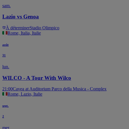
sam.
Lazio vs Genoa
À déterminer
Stadio Olimpico
Rome, Italia, Italie
août
31
lun.
WILCO - A Tour With Wilco
21:00
Cavea at Auditorium Parco della Musica - Complex
Rome, Lazio, Italie
sept.
2
mer.