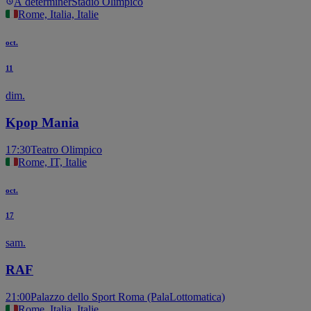
À déterminer
Stadio Olimpico
Rome, Italia, Italie
oct.
11
dim.
Kpop Mania
17:30
Teatro Olimpico
Rome, IT, Italie
oct.
17
sam.
RAF
21:00
Palazzo dello Sport Roma (PalaLottomatica)
Rome, Italia, Italie