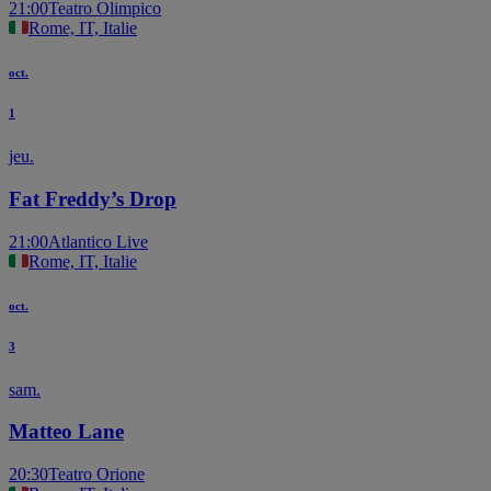
21:00
Teatro Olimpico
Rome, IT, Italie
oct.
1
jeu.
Fat Freddy’s Drop
21:00
Atlantico Live
Rome, IT, Italie
oct.
3
sam.
Matteo Lane
20:30
Teatro Orione