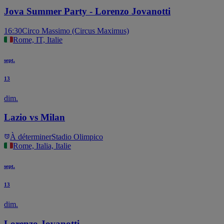
Jova Summer Party - Lorenzo Jovanotti
16:30
Circo Massimo (Circus Maximus)
Rome, IT, Italie
sept.
13
dim.
Lazio vs Milan
À déterminer
Stadio Olimpico
Rome, Italia, Italie
sept.
13
dim.
Lorenzo Jovanotti