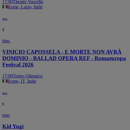
17:00
Theatre Vascello
Rome, Lazio, Italie
oct.
4
dim.
VINICIO CAPOSSELA - E MORTE NON AVRÀ
DOMINIO - BALLAD OPERA REF - Romaeuropa
Festival 2026
17:00
Teatro Olimpico
Rome, IT, Italie
oct.
6
mar.
Kid Yugi