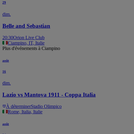
29
dim.
Belle and Sebastian
20:30
Orion Live Club
Ciampino, IT, Italie
Plus d'événements à Ciampino
août
16
dim.
Lazio vs Mantova 1911 - Coppa Italia
À déterminer
Stadio Olimpico
Rome, Italia, Italie
août