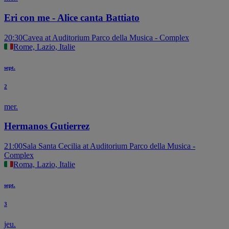
Eri con me - Alice canta Battiato
20:30
Cavea at Auditorium Parco della Musica - Complex
Rome, Lazio, Italie
sept.
2
mer.
Hermanos Gutierrez
21:00
Sala Santa Cecilia at Auditorium Parco della Musica -
Complex
Roma, Lazio, Italie
sept.
3
jeu.