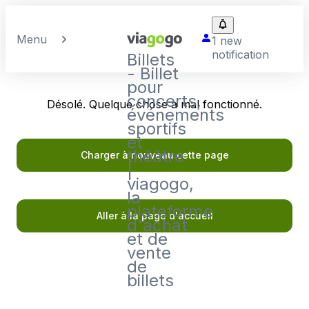
Menu
1 new
notification
Billets
- Billet
pour
concerts,
Désolé. Quelque chose a mal fonctionné.
événements
sportifs
et
théâtre
Charger à nouveau cette page
|
viagogo,
la
plateforme
Aller à la page d'accueil
d'achat
et de
vente
de
billets