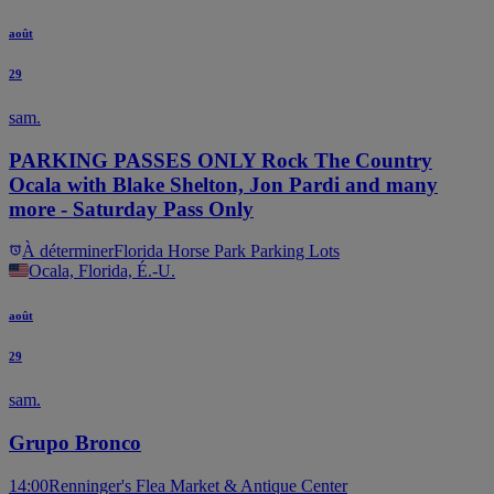
août
29
sam.
PARKING PASSES ONLY Rock The Country
Ocala with Blake Shelton, Jon Pardi and many
more - Saturday Pass Only
À déterminer
Florida Horse Park Parking Lots
Ocala, Florida, É.-U.
août
29
sam.
Grupo Bronco
14:00
Renninger's Flea Market & Antique Center