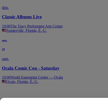
dim.
Classic Albums Live
19:00
The Tracy Performing Arts Center
Sumterville, Florida, É.-U.
sept.
19
sam.
Ocala Comic Con - Saturday
10:00
World Equestrian Center — Ocala
Ocala, Florida, É.-U.