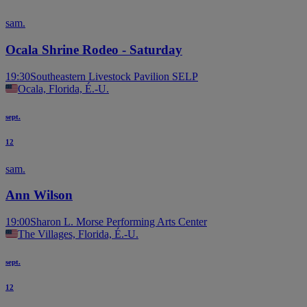
sam.
Ocala Shrine Rodeo - Saturday
19:30
Southeastern Livestock Pavilion SELP
Ocala, Florida, É.-U.
sept.
12
sam.
Ann Wilson
19:00
Sharon L. Morse Performing Arts Center
The Villages, Florida, É.-U.
sept.
12