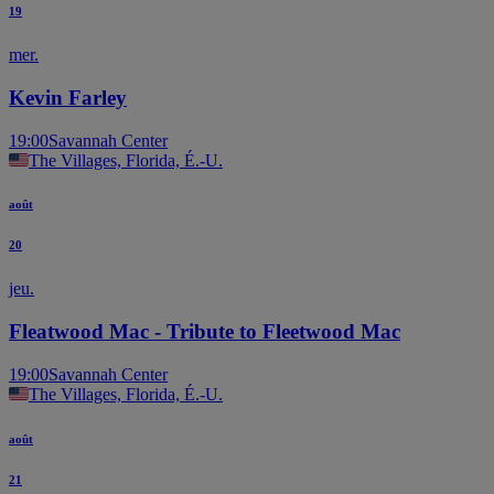
19
mer.
Kevin Farley
19:00
Savannah Center
The Villages, Florida, É.-U.
août
20
jeu.
Fleatwood Mac - Tribute to Fleetwood Mac
19:00
Savannah Center
The Villages, Florida, É.-U.
août
21