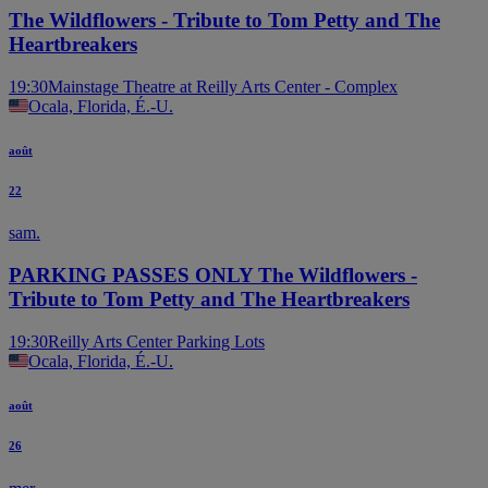
The Wildflowers - Tribute to Tom Petty and The
Heartbreakers
19:30
Mainstage Theatre at Reilly Arts Center - Complex
Ocala, Florida, É.-U.
août
22
sam.
PARKING PASSES ONLY The Wildflowers -
Tribute to Tom Petty and The Heartbreakers
19:30
Reilly Arts Center Parking Lots
Ocala, Florida, É.-U.
août
26