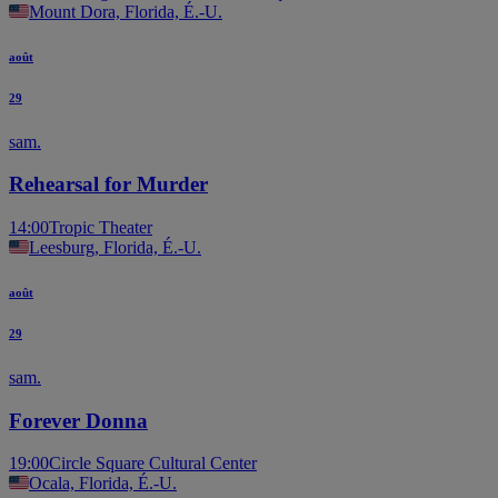
Mount Dora, Florida, É.-U.
août
29
sam.
Rehearsal for Murder
14:00
Tropic Theater
Leesburg, Florida, É.-U.
août
29
sam.
Forever Donna
19:00
Circle Square Cultural Center
Ocala, Florida, É.-U.