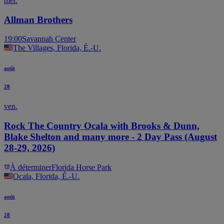
mer.
Allman Brothers
19:00
Savannah Center
The Villages, Florida, É.-U.
août
28
ven.
Rock The Country Ocala with Brooks & Dunn,
Blake Shelton and many more - 2 Day Pass (August
28-29, 2026)
À déterminer
Florida Horse Park
Ocala, Florida, É.-U.
août
28