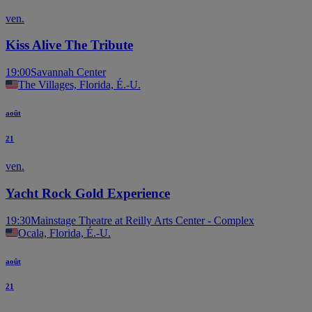
ven.
Kiss Alive The Tribute
19:00
Savannah Center
The Villages, Florida, É.-U.
août
21
ven.
Yacht Rock Gold Experience
19:30
Mainstage Theatre at Reilly Arts Center - Complex
Ocala, Florida, É.-U.
août
21