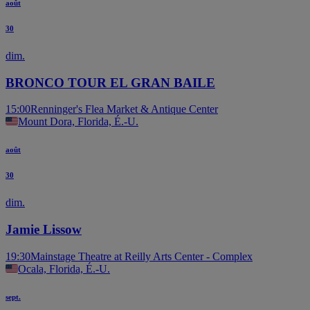
août
30
dim.
BRONCO TOUR EL GRAN BAILE
15:00
Renninger's Flea Market & Antique Center
Mount Dora, Florida, É.-U.
août
30
dim.
Jamie Lissow
19:30
Mainstage Theatre at Reilly Arts Center - Complex
Ocala, Florida, É.-U.
sept.