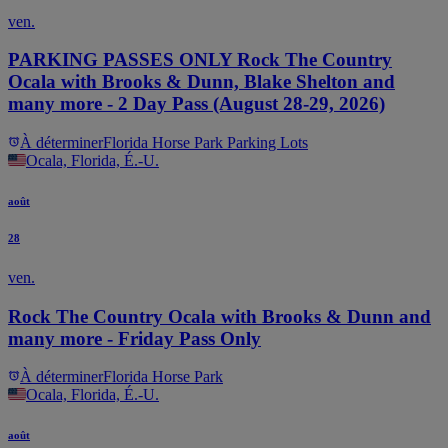
ven.
PARKING PASSES ONLY Rock The Country
Ocala with Brooks & Dunn, Blake Shelton and
many more - 2 Day Pass (August 28-29, 2026)
À déterminer
Florida Horse Park Parking Lots
Ocala, Florida, É.-U.
août
28
ven.
Rock The Country Ocala with Brooks & Dunn and
many more - Friday Pass Only
À déterminer
Florida Horse Park
Ocala, Florida, É.-U.
août