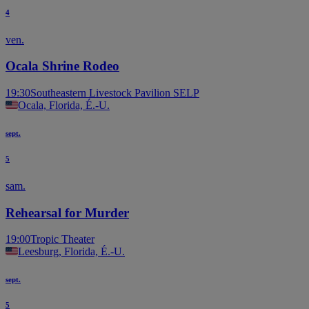
4
ven.
Ocala Shrine Rodeo
19:30
Southeastern Livestock Pavilion SELP
Ocala, Florida, É.-U.
sept.
5
sam.
Rehearsal for Murder
19:00
Tropic Theater
Leesburg, Florida, É.-U.
sept.
5