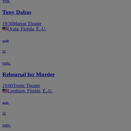
ven.
Tony Dabas
19:30
Marion Theatre
Ocala, Florida, É.-U.
août
22
sam.
Rehearsal for Murder
19:00
Tropic Theater
Leesburg, Florida, É.-U.
août
22
sam.