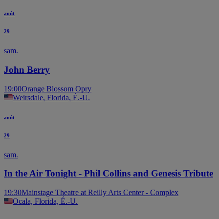
août
29
sam.
John Berry
19:00
Orange Blossom Opry
Weirsdale, Florida, É.-U.
août
29
sam.
In the Air Tonight - Phil Collins and Genesis Tribute
19:30
Mainstage Theatre at Reilly Arts Center - Complex
Ocala, Florida, É.-U.