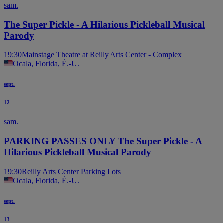
sam.
The Super Pickle - A Hilarious Pickleball Musical
Parody
19:30
Mainstage Theatre at Reilly Arts Center - Complex
Ocala, Florida, É.-U.
sept.
12
sam.
PARKING PASSES ONLY The Super Pickle - A
Hilarious Pickleball Musical Parody
19:30
Reilly Arts Center Parking Lots
Ocala, Florida, É.-U.
sept.
13