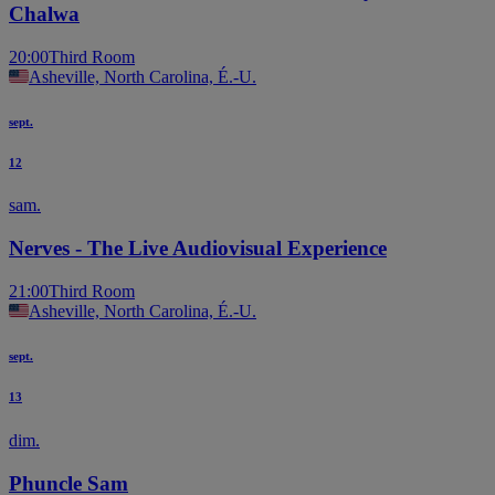
Chalwa
20:00
Third Room
Asheville, North Carolina, É.-U.
sept.
12
sam.
Nerves - The Live Audiovisual Experience
21:00
Third Room
Asheville, North Carolina, É.-U.
sept.
13
dim.
Phuncle Sam