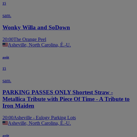
15
sam.
Wonky Willa and SoDown
20:00
The Orange Peel
Asheville, North Carolina, É.-U.
août
15
sam.
PARKING PASSES ONLY Shortest Straw -
Metallica Tribute with Piece Of Time - A Tribute to
Iron Maiden
20:00
Asheville - Eulogy Parking Lots
Asheville, North Carolina, É.-U.
août