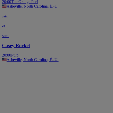
20:00
The Orange Peel
Asheville, North Carolina, É.-U.
août
29
sam.
Casey Rocket
20:00
Pulp
Asheville, North Carolina, É.-U.