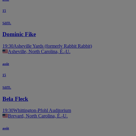
15
sam.
Dominic Fike
19:30
Asheville Yards (formerly Rabbit Rabbit)
Asheville, North Carolina, É.-U.
août
15
sam.
Bela Fleck
19:30
Whittington-Pfohl Auditorium
Brevard, North Carolina, É.-U.
août