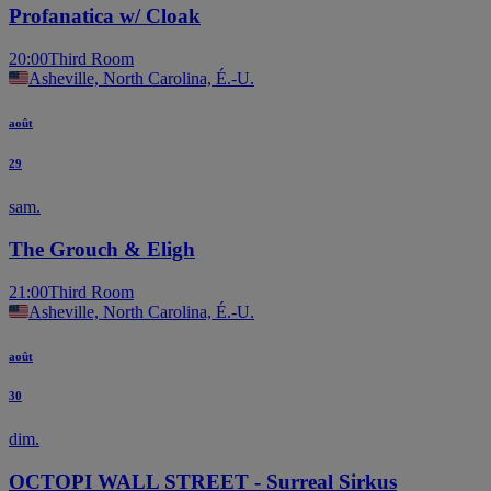
Profanatica w/ Cloak
20:00
Third Room
Asheville, North Carolina, É.-U.
août
29
sam.
The Grouch & Eligh
21:00
Third Room
Asheville, North Carolina, É.-U.
août
30
dim.
OCTOPI WALL STREET - Surreal Sirkus