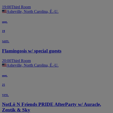
19:00
Third Room
Asheville, North Carolina, É.-U.
sept.
19
sam.
Flamingosis w/ special guests
20:00
Third Room
Asheville, North Carolina, É.-U.
sept.
25
ven.
NotLö N Friends PRIDE AfterParty w/ Auracle,
Zentik & Sky