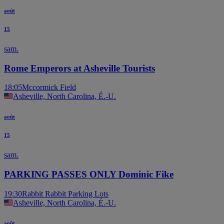
août
15
sam.
Rome Emperors at Asheville Tourists
18:05
Mccormick Field
Asheville, North Carolina, É.-U.
août
15
sam.
PARKING PASSES ONLY Dominic Fike
19:30
Rabbit Rabbit Parking Lots
Asheville, North Carolina, É.-U.
août