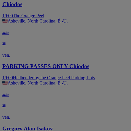
Chiodos
19:00
The Orange Peel
Asheville, North Carolina, É.-U.
août
28
ven.
PARKING PASSES ONLY Chiodos
19:00
Hellbender by the Orange Peel Parking Lots
Asheville, North Carolina, É.-U.
août
28
ven.
Gregory Alan Isakov