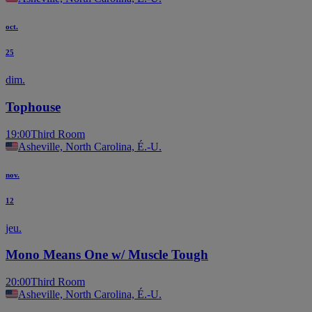
oct.
25
dim.
Tophouse
19:00
Third Room
Asheville, North Carolina, É.-U.
nov.
12
jeu.
Mono Means One w/ Muscle Tough
20:00
Third Room
Asheville, North Carolina, É.-U.