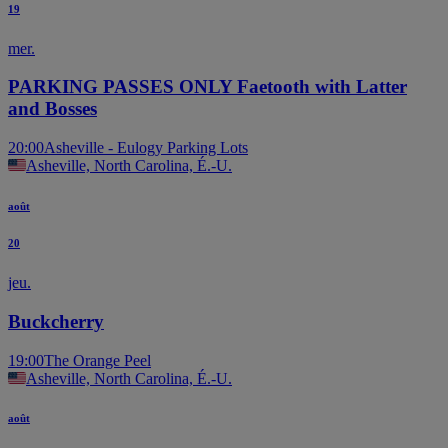
19
mer.
PARKING PASSES ONLY Faetooth with Latter
and Bosses
20:00
Asheville - Eulogy Parking Lots
Asheville, North Carolina, É.-U.
août
20
jeu.
Buckcherry
19:00
The Orange Peel
Asheville, North Carolina, É.-U.
août