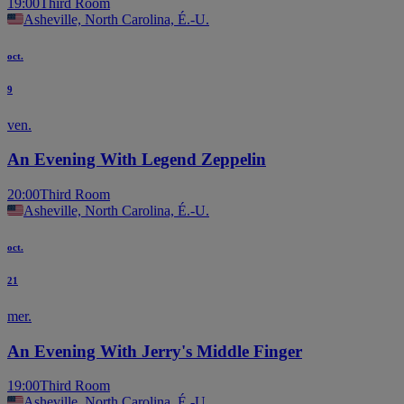
19:00
Third Room
Asheville, North Carolina, É.-U.
oct.
9
ven.
An Evening With Legend Zeppelin
20:00
Third Room
Asheville, North Carolina, É.-U.
oct.
21
mer.
An Evening With Jerry's Middle Finger
19:00
Third Room
Asheville, North Carolina, É.-U.