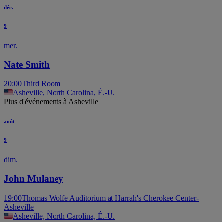
déc.
9
mer.
Nate Smith
20:00
Third Room
Asheville, North Carolina, É.-U.
Plus d'événements à Asheville
août
9
dim.
John Mulaney
19:00
Thomas Wolfe Auditorium at Harrah's Cherokee Center-
Asheville
Asheville, North Carolina, É.-U.