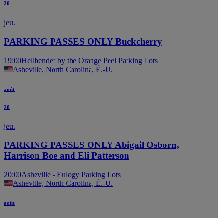
20
jeu.
PARKING PASSES ONLY Buckcherry
19:00
Hellbender by the Orange Peel Parking Lots
Asheville, North Carolina, É.-U.
août
20
jeu.
PARKING PASSES ONLY Abigail Osborn,
Harrison Boe and Eli Patterson
20:00
Asheville - Eulogy Parking Lots
Asheville, North Carolina, É.-U.
août