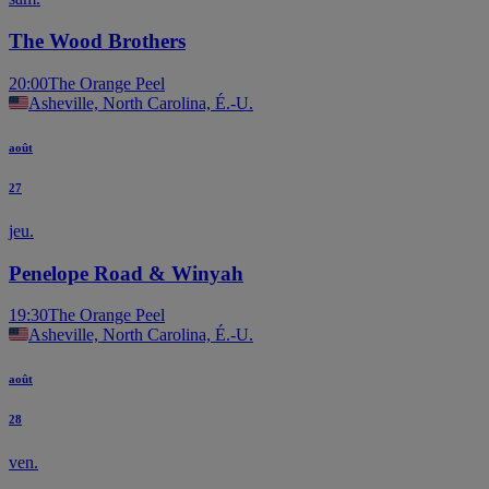
The Wood Brothers
20:00
The Orange Peel
Asheville, North Carolina, É.-U.
août
27
jeu.
Penelope Road & Winyah
19:30
The Orange Peel
Asheville, North Carolina, É.-U.
août
28
ven.