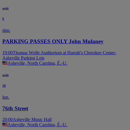
août
9
dim.
PARKING PASSES ONLY John Mulaney
19:00
Thomas Wolfe Auditorium at Harrah's Cherokee Center-
Asheville Parking Lots
Asheville, North Carolina, É.-U.
août
10
lun.
76th Street
20:00
Asheville Music Hall
Asheville, North Carolina, É.-U.