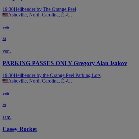
19:30
Hellbender by The Orange Peel
Asheville, North Carolina, É.-U.
août
28
ven.
PARKING PASSES ONLY Gregory Alan Isakov
19:30
Hellbender by the Orange Peel Parking Lots
Asheville, North Carolina, É.-U.
août
29
sam.
Casey Rocket