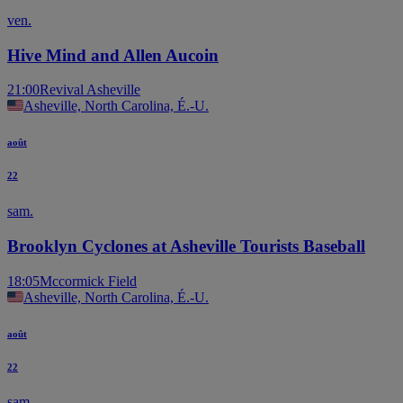
ven.
Hive Mind and Allen Aucoin
21:00
Revival Asheville
Asheville, North Carolina, É.-U.
août
22
sam.
Brooklyn Cyclones at Asheville Tourists Baseball
18:05
Mccormick Field
Asheville, North Carolina, É.-U.
août
22
sam.