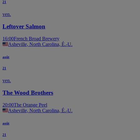
21
ven.
Leftover Salmon
16:00
French Broad Brewery
Asheville, North Carolina, É.-U.
août
21
ven.
The Wood Brothers
20:00
The Orange Peel
Asheville, North Carolina, É.-U.
août
21