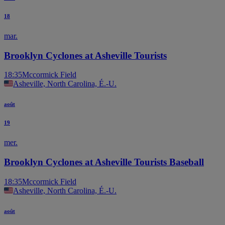
18
mar.
Brooklyn Cyclones at Asheville Tourists
18:35
Mccormick Field
Asheville, North Carolina, É.-U.
août
19
mer.
Brooklyn Cyclones at Asheville Tourists Baseball
18:35
Mccormick Field
Asheville, North Carolina, É.-U.
août