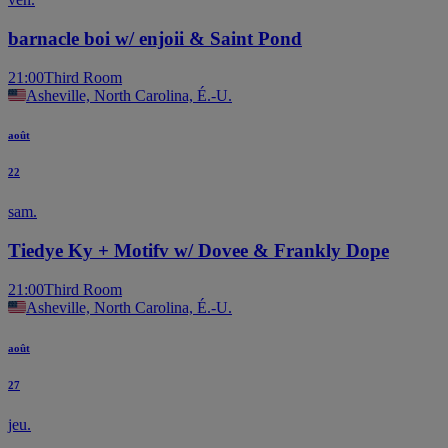
barnacle boi w/ enjoii & Saint Pond
21:00
Third Room
Asheville, North Carolina, É.-U.
août
22
sam.
Tiedye Ky + Motifv w/ Dovee & Frankly Dope
21:00
Third Room
Asheville, North Carolina, É.-U.
août
27
jeu.