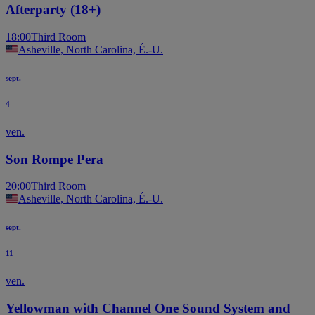
Afterparty (18+)
18:00
Third Room
Asheville, North Carolina, É.-U.
sept.
4
ven.
Son Rompe Pera
20:00
Third Room
Asheville, North Carolina, É.-U.
sept.
11
ven.
Yellowman with Channel One Sound System and