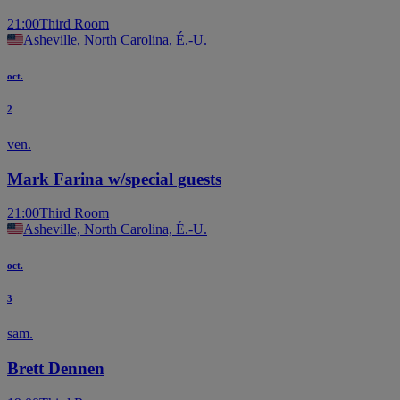
21:00
Third Room
Asheville, North Carolina, É.-U.
oct.
2
ven.
Mark Farina w/special guests
21:00
Third Room
Asheville, North Carolina, É.-U.
oct.
3
sam.
Brett Dennen