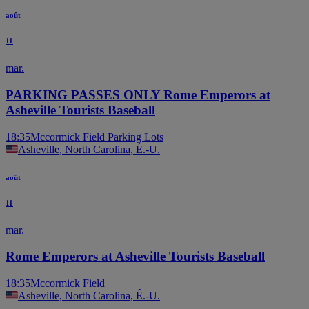
août
11
mar.
PARKING PASSES ONLY Rome Emperors at
Asheville Tourists Baseball
18:35
Mccormick Field Parking Lots
Asheville, North Carolina, É.-U.
août
11
mar.
Rome Emperors at Asheville Tourists Baseball
18:35
Mccormick Field
Asheville, North Carolina, É.-U.