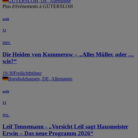
GÜTERSLOH, DE, Allemagne
Plus d'événements à GÜTERSLOH
août
12
mer.
Die Heiden von Kummerow – „Alles Müller, oder …
wie?“
19:30
Freilichtbühne
Borgholzhausen, DE, Allemagne
août
13
jeu.
Leif Tennemann - „Vorsicht Leif sagt Hausmeister
Erwin – Das neue Programm 2026“