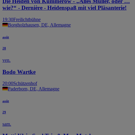
Die Heiden von Kummerow - „Alles Müller, oder …
wie?“ - Dernière - Heidenspaß mit viel Pläsanterie!
19:30
Freilichtbühne
Borgholzhausen, DE, Allemagne
août
28
ven.
Bodo Wartke
20:00
Schützenhof
Paderborn, DE, Allemagne
août
29
sam.