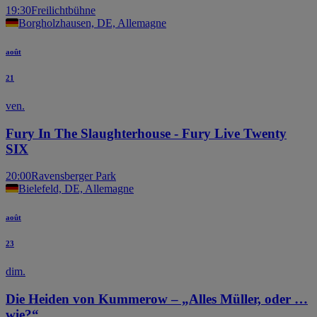
19:30
Freilichtbühne
Borgholzhausen, DE, Allemagne
août
21
ven.
Fury In The Slaughterhouse - Fury Live Twenty
SIX
20:00
Ravensberger Park
Bielefeld, DE, Allemagne
août
23
dim.
Die Heiden von Kummerow – „Alles Müller, oder …
wie?“