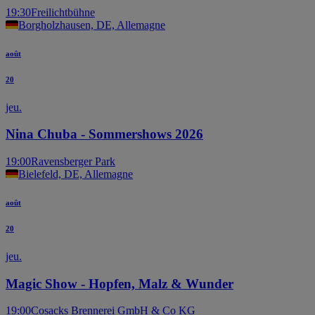
19:30
Freilichtbühne
Borgholzhausen, DE, Allemagne
août
20
jeu.
Nina Chuba - Sommershows 2026
19:00
Ravensberger Park
Bielefeld, DE, Allemagne
août
20
jeu.
Magic Show - Hopfen, Malz & Wunder
19:00
Cosacks Brennerei GmbH & Co KG