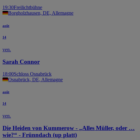
19:30
Freilichtbühne
Borgholzhausen, DE, Allemagne
août
14
ven.
Sarah Connor
18:00
Schloss Osnabrück
Osnabrück, DE, Allemagne
août
14
ven.
Die Heiden von Kummerow - „Alles Müller, oder …
wie?“ - Frünndach (up platt)