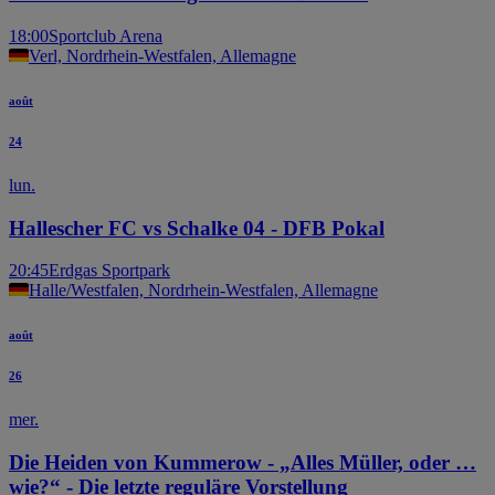
18:00
Sportclub Arena
Verl, Nordrhein-Westfalen, Allemagne
août
24
lun.
Hallescher FC vs Schalke 04 - DFB Pokal
20:45
Erdgas Sportpark
Halle/Westfalen, Nordrhein-Westfalen, Allemagne
août
26
mer.
Die Heiden von Kummerow - „Alles Müller, oder …
wie?“ - Die letzte reguläre Vorstellung