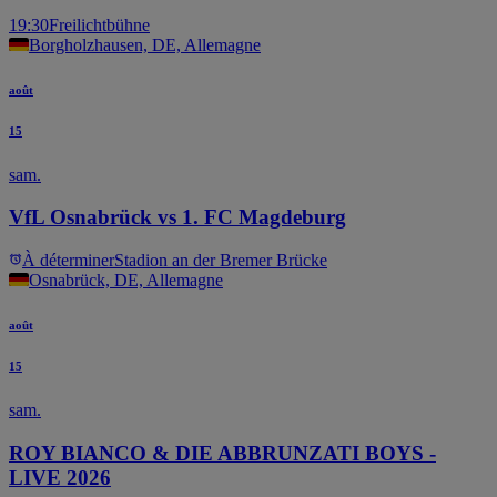
19:30
Freilichtbühne
Borgholzhausen, DE, Allemagne
août
15
sam.
VfL Osnabrück vs 1. FC Magdeburg
À déterminer
Stadion an der Bremer Brücke
Osnabrück, DE, Allemagne
août
15
sam.
ROY BIANCO & DIE ABBRUNZATI BOYS -
LIVE 2026