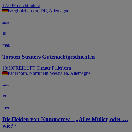
17:00
Freilichtbühne
Borgholzhausen, DE, Allemagne
août
18
mar.
Torsten Sträters Gutenachtgeschichten
19:30
FREILUFT Theater Paderborn
Paderborn, Nordrhein-Westfalen, Allemagne
août
19
mer.
Die Heiden von Kummerow – „Alles Müller, oder …
wie?“