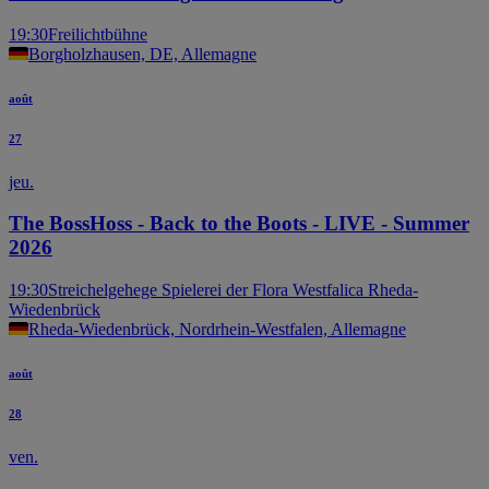
19:30
Freilichtbühne
Borgholzhausen, DE, Allemagne
août
27
jeu.
The BossHoss - Back to the Boots - LIVE - Summer
2026
19:30
Streichelgehege Spielerei der Flora Westfalica Rheda-
Wiedenbrück
Rheda-Wiedenbrück, Nordrhein-Westfalen, Allemagne
août
28
ven.