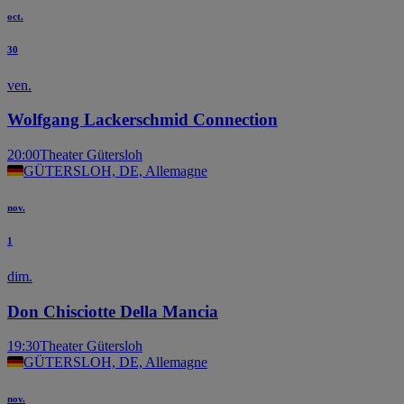
oct.
30
ven.
Wolfgang Lackerschmid Connection
20:00
Theater Gütersloh
GÜTERSLOH, DE, Allemagne
nov.
1
dim.
Don Chisciotte Della Mancia
19:30
Theater Gütersloh
GÜTERSLOH, DE, Allemagne
nov.