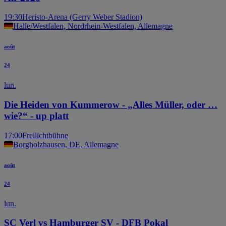
19:30
Heristo-Arena (Gerry Weber Stadion)
Halle/Westfalen, Nordrhein-Westfalen, Allemagne
août
24
lun.
Die Heiden von Kummerow - „Alles Müller, oder …
wie?“ - up platt
17:00
Freilichtbühne
Borgholzhausen, DE, Allemagne
août
24
lun.
SC Verl vs Hamburger SV - DFB Pokal