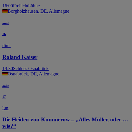
16:00
Freilichtbühne
Borgholzhausen, DE, Allemagne
août
16
dim.
Roland Kaiser
19:30
Schloss Osnabrück
Osnabrück, DE, Allemagne
août
17
lun.
Die Heiden von Kummerow – „Alles Müller, oder …
wie?“