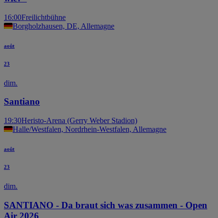
16:00
Freilichtbühne
Borgholzhausen, DE, Allemagne
août
23
dim.
Santiano
19:30
Heristo-Arena (Gerry Weber Stadion)
Halle/Westfalen, Nordrhein-Westfalen, Allemagne
août
23
dim.
SANTIANO - Da braut sich was zusammen - Open
Air 2026