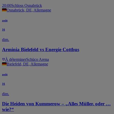
20:00
Schloss Osnabrück
Osnabrück, DE, Allemagne
août
16
dim.
Arminia Bielefeld vs Energie Cottbus
À déterminer
Schüco Arena
Bielefeld, DE, Allemagne
août
16
dim.
Die Heiden von Kummerow – „Alles Müller, oder …
wie?“