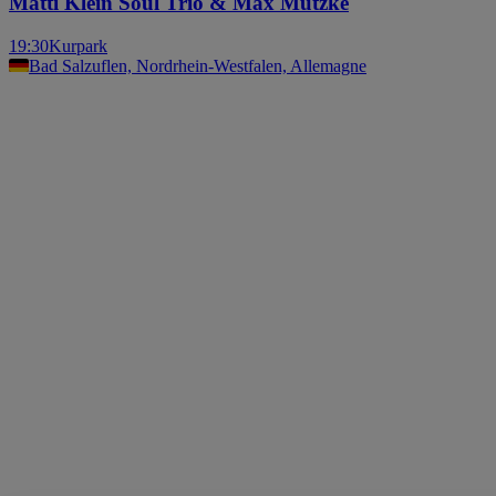
Matti Klein Soul Trio & Max Mutzke
19:30
Kurpark
Bad Salzuflen, Nordrhein-Westfalen, Allemagne