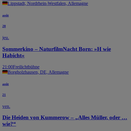
Lippstadt, Nordrhein-Westfalen, Allemagne
août
20
jeu.
Sommerkino – NaturfilmNacht Born: »H wie
Habicht«
21:00
Freilichtbühne
Borgholzhausen, DE, Allemagne
août
21
ven.
Die Heiden von Kummerow – „Alles Müller, oder …
wie?“