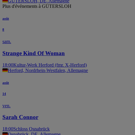
GÜTERSLOH, DE, Allemagne
Plus d'événements à GÜTERSLOH
août
8
sam.
Strange Kind Of Woman
18:00
Kultur-Werk Herford (fmr. X-Herford)
Herford, Nordrhein-Westfalen, Allemagne
août
14
ven.
Sarah Connor
18:00
Schloss Osnabrück
Osnabrück, DE, Allemagne