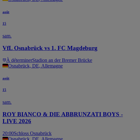
août
15
sam.
VfL Osnabrück vs 1. FC Magdeburg
À déterminer
Stadion an der Bremer Brücke
Osnabrück, DE, Allemagne
août
15
sam.
ROY BIANCO & DIE ABBRUNZATI BOYS -
LIVE 2026
20:00
Schloss Osnabrück
Osnabrück, DE, Allemagne