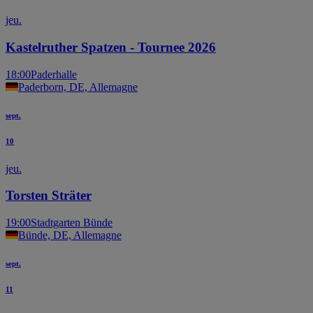
jeu.
Kastelruther Spatzen - Tournee 2026
18:00
Paderhalle
Paderborn, DE, Allemagne
sept.
10
jeu.
Torsten Sträter
19:00
Stadtgarten Bünde
Bünde, DE, Allemagne
sept.
11