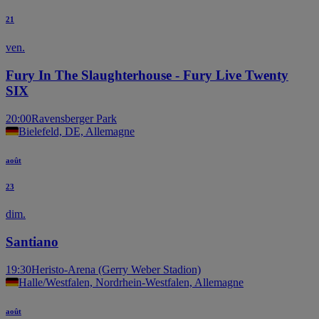
21
ven.
Fury In The Slaughterhouse - Fury Live Twenty
SIX
20:00
Ravensberger Park
Bielefeld, DE, Allemagne
août
23
dim.
Santiano
19:30
Heristo-Arena (Gerry Weber Stadion)
Halle/Westfalen, Nordrhein-Westfalen, Allemagne
août