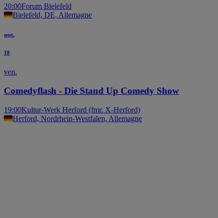
20:00
Forum Bielefeld
Bielefeld, DE, Allemagne
sept.
18
ven.
Comedyflash - Die Stand Up Comedy Show
19:00
Kultur-Werk Herford (fmr. X-Herford)
Herford, Nordrhein-Westfalen, Allemagne