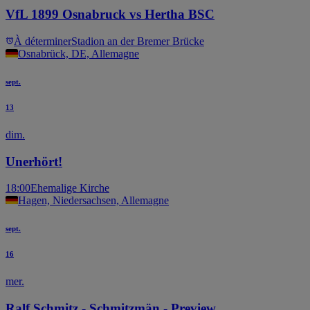
VfL 1899 Osnabruck vs Hertha BSC
À déterminer
Stadion an der Bremer Brücke
Osnabrück, DE, Allemagne
sept.
13
dim.
Unerhört!
18:00
Ehemalige Kirche
Hagen, Niedersachsen, Allemagne
sept.
16
mer.
Ralf Schmitz - Schmitzmän - Preview