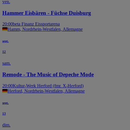
ven.
Hammer Eisbären - Füchse Duisburg
20:00
beta Finanz Eissportarena
Hamm, Nordrhein-Westfalen, Allemagne
sept.
12
sam.
Remode - The Music of Depeche Mode
20:00
Kultur-Werk Herford (fmr. X-Herford)
Herford, Nordrhein-Westfalen, Allemagne
sept.
13
dim.