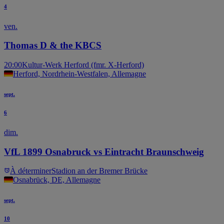
4
ven.
Thomas D & the KBCS
20:00
Kultur-Werk Herford (fmr. X-Herford)
Herford, Nordrhein-Westfalen, Allemagne
sept.
6
dim.
VfL 1899 Osnabruck vs Eintracht Braunschweig
À déterminer
Stadion an der Bremer Brücke
Osnabrück, DE, Allemagne
sept.
10