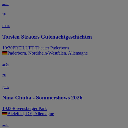
août
18
mar.
Torsten Sträters Gutenachtgeschichten
19:30
FREILUFT Theater Paderborn
Paderborn, Nordrhein-Westfalen, Allemagne
août
20
jeu.
Nina Chuba - Sommershows 2026
19:00
Ravensberger Park
Bielefeld, DE, Allemagne
août