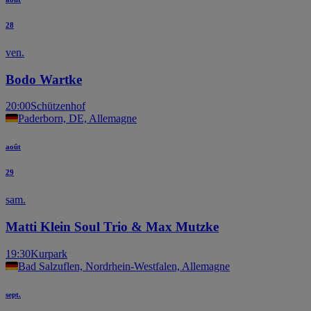
28
ven.
Bodo Wartke
20:00
Schützenhof
Paderborn, DE, Allemagne
août
29
sam.
Matti Klein Soul Trio & Max Mutzke
19:30
Kurpark
Bad Salzuflen, Nordrhein-Westfalen, Allemagne
sept.