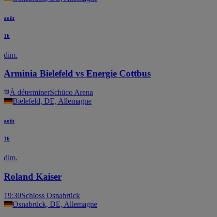
août
16
dim.
Arminia Bielefeld vs Energie Cottbus
À déterminer
Schüco Arena
Bielefeld, DE, Allemagne
août
16
dim.
Roland Kaiser
19:30
Schloss Osnabrück
Osnabrück, DE, Allemagne