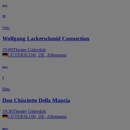
oct.
30
ven.
Wolfgang Lackerschmid Connection
20:00
Theater Gütersloh
GÜTERSLOH, DE, Allemagne
nov.
1
dim.
Don Chisciotte Della Mancia
19:30
Theater Gütersloh
GÜTERSLOH, DE, Allemagne
nov.