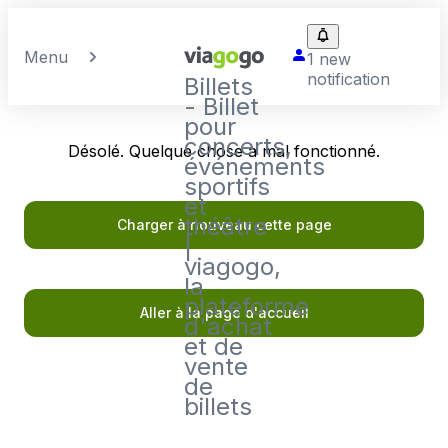
Menu
1 new
notification
Billets
- Billet
pour
concerts,
Désolé. Quelque chose a mal fonctionné.
événements
sportifs
et
théâtre
Charger à nouveau cette page
|
viagogo,
la
plateforme
Aller à la page d'accueil
d'achat
et de
vente
de
billets