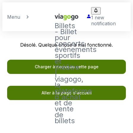
Menu
1 new
notification
Billets
- Billet
pour
concerts,
Désolé. Quelque chose a mal fonctionné.
événements
sportifs
et
théâtre
Charger à nouveau cette page
|
viagogo,
la
plateforme
Aller à la page d'accueil
d'achat
et de
vente
de
billets