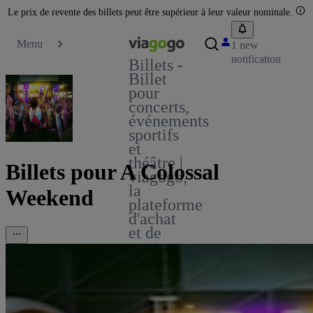
Le prix de revente des billets peut être supérieur à leur valeur nominale.
Menu
1 new
notification
Billets -
Billet
pour
concerts,
événements
sportifs
et
théâtre |
Billets pour A Colossal
viagogo,
la
Weekend
plateforme
d'achat
et de
vente
de
billets