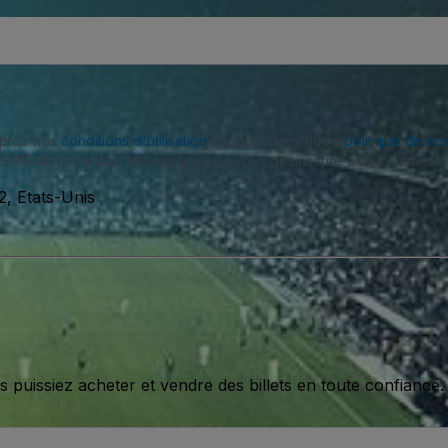
eptez nos
conditions d'utilisation
et approuvez notre
politique de con
SMS de notre part et vous pouvez vous désinscrire à tout moment.
2, Etats-Unis
issiez acheter et vendre des billets en toute confiance.