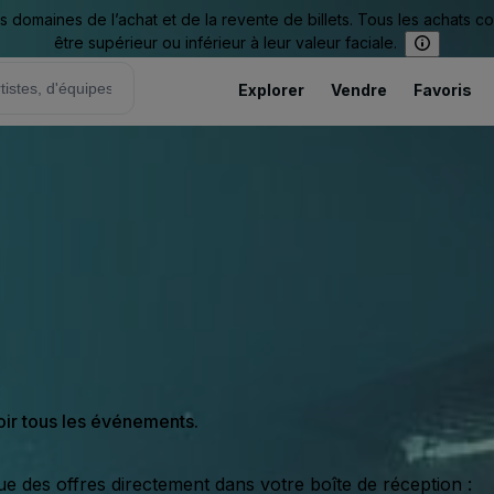
omaines de l’achat et de la revente de billets. Tous les achats c
être supérieur ou inférieur à leur valeur faciale.
Explorer
Vendre
Favoris
oir tous les événements.
ue des offres directement dans votre boîte de réception :