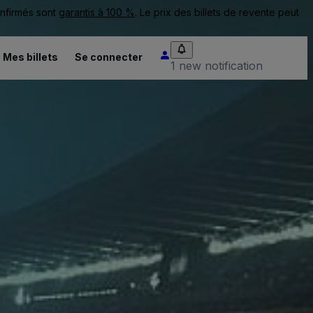
onfirmés sont
garantis à 100 %
. Le prix des billets de revente peut
Mes billets
Se connecter
1 new notification