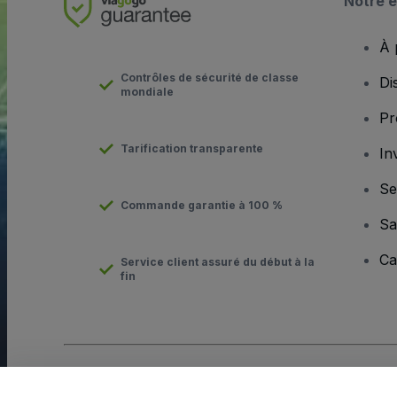
Notre e
À 
Contrôles de sécurité de classe
Di
mondiale
Pr
Tarification transparente
In
Se
Commande garantie à 100 %
Sa
Ca
Service client assuré du début à la
fin
Copyright © viagogo GmbH 2026
Informations sur l'entreprise