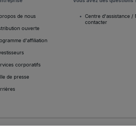
ntreprise
Vous avez des questions 
propos de nous
Centre d'assistance /
contacter
stribution ouverte
ogramme d'affiliation
vestisseurs
rvices corporatifs
lle de presse
rrières