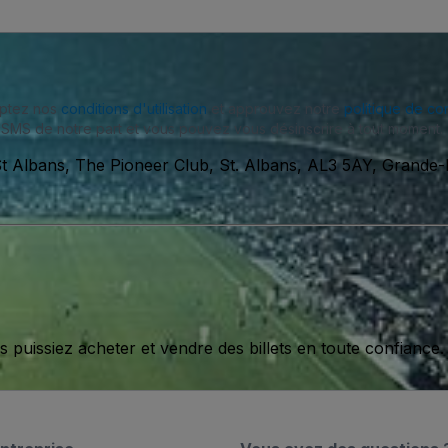
eptez nos
conditions d'utilisation
et approuvez notre
politique de con
SMS de notre part et vous pouvez vous désinscrire à tout moment.
t Albans, The Pioneer Club, St. Albans, AL3 5AY, Grande
issiez acheter et vendre des billets en toute confiance.