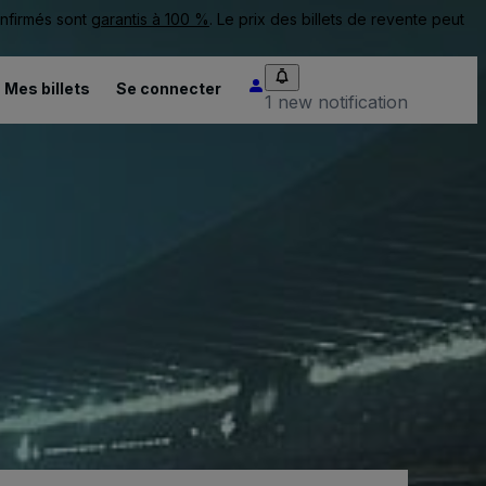
onfirmés sont
garantis à 100 %
. Le prix des billets de revente peut
Mes billets
Se connecter
1 new notification