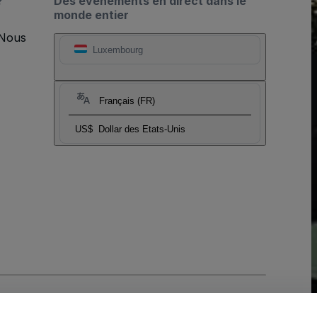
?
Des événements en direct dans le
monde entier
 Nous
Luxembourg
Français (FR)
US$
Dollar des Etats-Unis