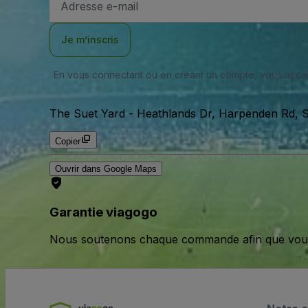
e-
mail
Je m’inscris
En vous connectant ou en créant un compte, vous acc
The Suet Yard
-
Heathlands Dr, Harpenden Rd, S
Copier
Ouvrir dans Google Maps
Garantie viagogo
Nous soutenons chaque commande afin que vous pu