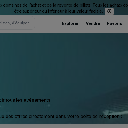
omaines de l’achat et de la revente de billets. Tous les achats c
être supérieur ou inférieur à leur valeur faciale.
Explorer
Vendre
Favoris
oir tous les événements.
ue des offres directement dans votre boîte de réception :