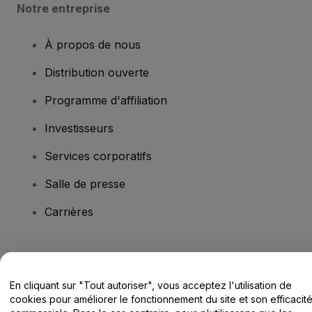
Notre entreprise
À propos de nous
Distribution ouverte
Programme d'affiliation
Investisseurs
Services corporatifs
Salle de presse
Carrières
Vous avez des questions ?
En cliquant sur "Tout autoriser", vous acceptez l'utilisation de
Centre d'assistance / Nous contacter
cookies pour améliorer le fonctionnement du site et son efficacit