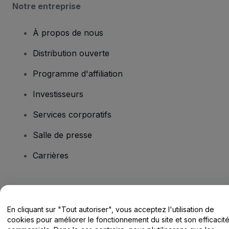
Notre entreprise
À propos de nous
Distribution ouverte
Programme d'affiliation
Investisseurs
Services corporatifs
Salle de presse
Carrières
Vous avez des questions ?
En cliquant sur "Tout autoriser", vous acceptez l'utilisation de
Centre d'assistance / Nous contacter
cookies pour améliorer le fonctionnement du site et son efficacit