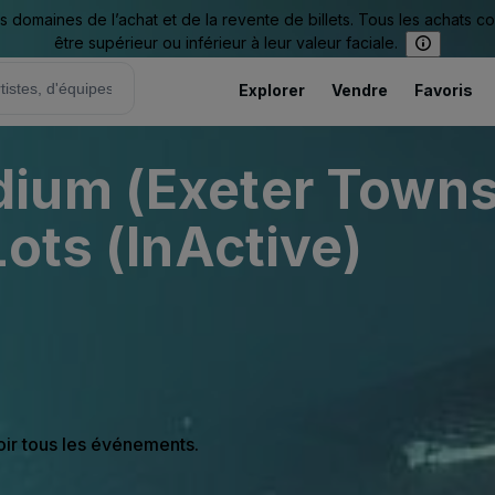
omaines de l’achat et de la revente de billets. Tous les achats c
être supérieur ou inférieur à leur valeur faciale.
Explorer
Vendre
Favoris
ium (Exeter Towns
ots (InActive)
oir tous les événements.