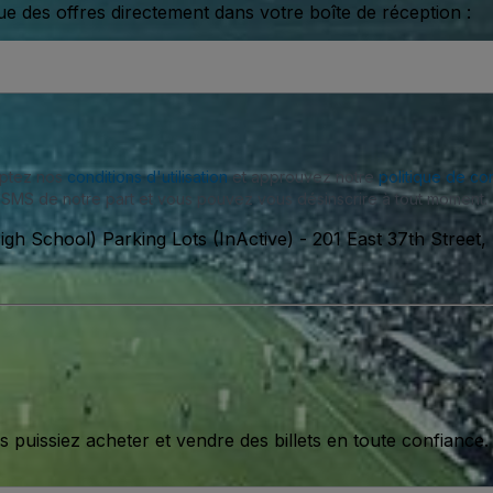
ue des offres directement dans votre boîte de réception :
eptez nos
conditions d'utilisation
et approuvez notre
politique de con
SMS de notre part et vous pouvez vous désinscrire à tout moment.
h School) Parking Lots (InActive)
-
201 East 37th Street,
issiez acheter et vendre des billets en toute confiance.