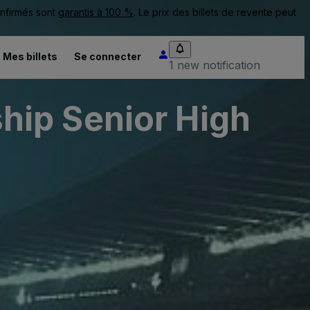
onfirmés sont
garantis à 100 %
. Le prix des billets de revente peut
Mes billets
Se connecter
1 new notification
hip Senior High