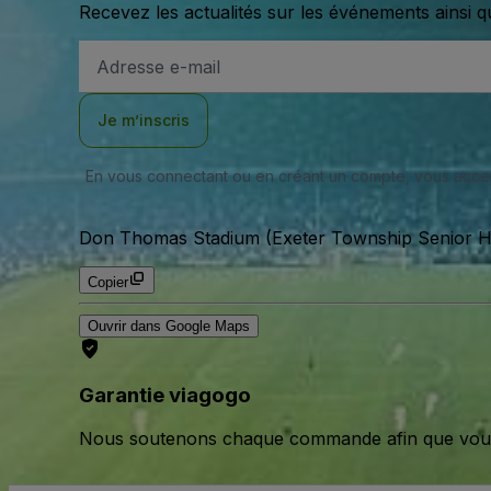
Recevez les actualités sur les événements ainsi q
Adresse
e-
mail
Je m’inscris
En vous connectant ou en créant un compte, vous acc
Don Thomas Stadium (Exeter Township Senior Hig
Copier
Ouvrir dans Google Maps
Garantie viagogo
Nous soutenons chaque commande afin que vous pu