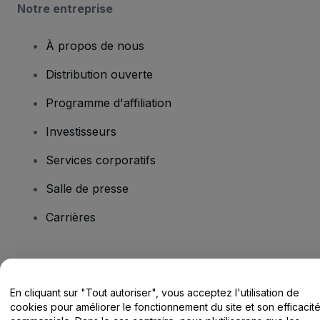
Notre entreprise
À propos de nous
Distribution ouverte
Programme d'affiliation
Investisseurs
Services corporatifs
Salle de presse
Carrières
Vous avez des questions ?
En cliquant sur "Tout autoriser", vous acceptez l'utilisation de
Centre d'assistance / Nous contacter
cookies pour améliorer le fonctionnement du site et son efficacit