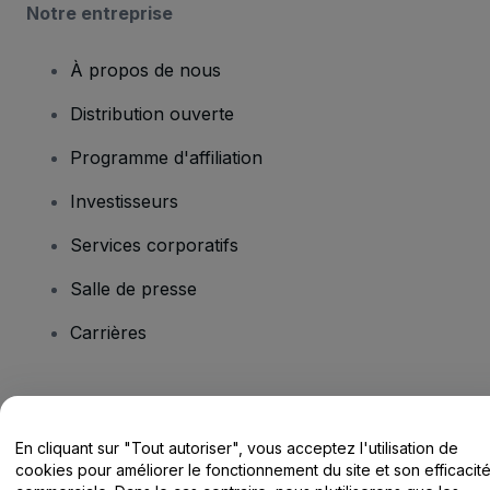
Notre entreprise
À propos de nous
Distribution ouverte
Programme d'affiliation
Investisseurs
Services corporatifs
Salle de presse
Carrières
Vous avez des questions ?
En cliquant sur "Tout autoriser", vous acceptez l'utilisation de
Centre d'assistance / Nous contacter
cookies pour améliorer le fonctionnement du site et son efficacit