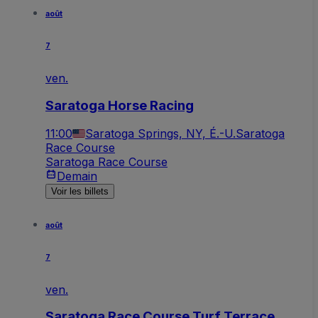
août
7
ven.
Saratoga Horse Racing
11:00
Saratoga Springs, NY, É.-U.
Saratoga
Race Course
Saratoga Race Course
Demain
Voir les billets
août
7
ven.
Saratoga Race Course Turf Terrace