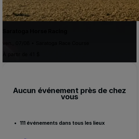
Saratoga Horse Racing
ven., 07/08 • Saratoga Race Course
À partir de 41 $
Aucun événement près de chez
vous
111 événements dans tous les lieux