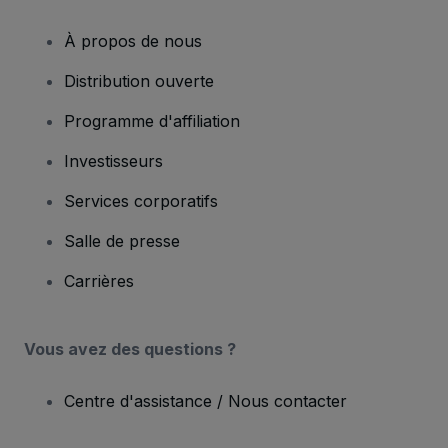
À propos de nous
Distribution ouverte
Programme d'affiliation
Investisseurs
Services corporatifs
Salle de presse
Carrières
Vous avez des questions ?
Centre d'assistance / Nous contacter