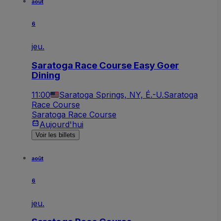
août
6
jeu.
Saratoga Race Course Easy Goer
Dining
11:00
Saratoga Springs, NY, É.-U.
Saratoga
Race Course
Saratoga Race Course
Aujourd'hui
Voir les billets
août
6
jeu.