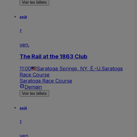
Voir les billets
août
7
ven.
The Rail at the 1863 Club
11:00
Saratoga Springs, NY, É.-U.
Saratoga
Race Course
Saratoga Race Course
Demain
Voir les billets
août
7
ven.