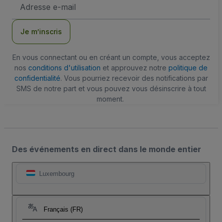
Adresse
e-
mail
Je m’inscris
En vous connectant ou en créant un compte, vous acceptez
nos
conditions d'utilisation
et approuvez notre
politique de
confidentialité
. Vous pourriez recevoir des notifications par
SMS de notre part et vous pouvez vous désinscrire à tout
moment.
Des événements en direct dans le monde entier
Luxembourg
Français (FR)