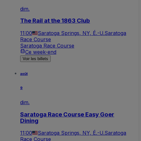
dim.
The Rail at the 1863 Club
11:00
Saratoga Springs, NY, É.-U.
Saratoga
Race Course
Saratoga Race Course
Ce week-end
Voir les billets
août
9
dim.
Saratoga Race Course Easy Goer
Dining
11:00
Saratoga Springs, NY, É.-U.
Saratoga
Race Course