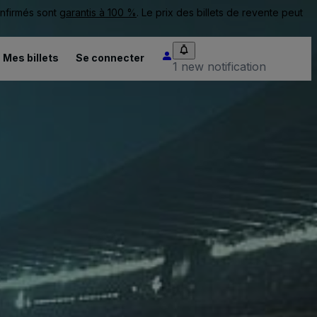
onfirmés sont
garantis à 100 %
. Le prix des billets de revente peut
Mes billets
Se connecter
1 new notification