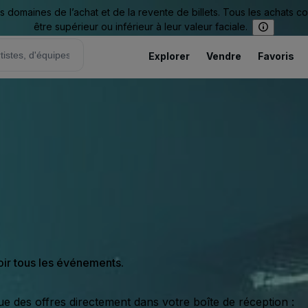
omaines de l’achat et de la revente de billets. Tous les achats c
être supérieur ou inférieur à leur valeur faciale.
Explorer
Vendre
Favoris
oir tous les événements.
ue des offres directement dans votre boîte de réception :