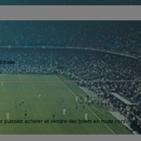
eptez nos
conditions d'utilisation
et approuvez notre
politique de con
SMS de notre part et vous pouvez vous désinscrire à tout moment.
stralie
issiez acheter et vendre des billets en toute confiance.