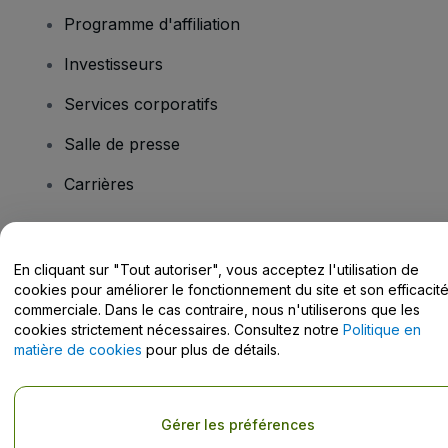
Programme d'affiliation
Investisseurs
Services corporatifs
Salle de presse
Carrières
Vous avez des questions ?
En cliquant sur "Tout autoriser", vous acceptez l'utilisation de
cookies pour améliorer le fonctionnement du site et son efficacit
Centre d'assistance / Nous contacter
commerciale. Dans le cas contraire, nous n'utiliserons que les
cookies strictement nécessaires. Consultez notre
Politique en
matière de cookies
pour plus de détails.
Copyright © viagogo GmbH 2026
Informations sur l'entreprise
Gérer les préférences
En utilisant ce site web, vous acceptez les
Conditions générales
, la